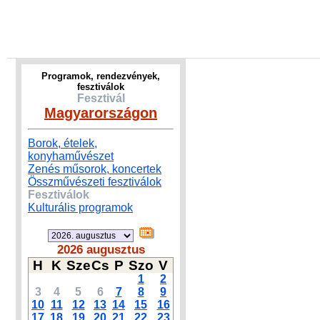
Programok, rendezvények,
fesztiválok
Fesztivál
Magyarországon
Borok, ételek,
konyhaművészet
Zenés műsorok, koncertek
Összművészeti fesztiválok
Fesztiválok
Kulturális programok
2026 augusztus
H
K
Sze
Cs
P
Szo
V
1
2
3
4
5
6
7
8
9
10
11
12
13
14
15
16
17
18
19
20
21
22
23