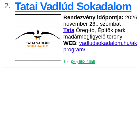
Tatai Vadlúd Sokadalom
2.
Rendezvény időpontja:
2026
november 28., szombat
Tata
Öreg-tó, Építők parki
madármegfigyelő torony
WEB
:
vadludsokadalom.hu/akt
program/
Tel:
(30) 663-4659