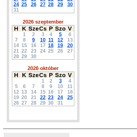
24
25
26
27
28
29
30
31
2026 szeptember
H
K
Sze
Cs
P
Szo
V
1
2
3
4
5
6
7
8
9
10
11
12
13
14
15
16
17
18
19
20
21
22
23
24
25
26
27
28
29
30
2026 október
H
K
Sze
Cs
P
Szo
V
1
2
3
4
5
6
7
8
9
10
11
12
13
14
15
16
17
18
19
20
21
22
23
24
25
26
27
28
29
30
31