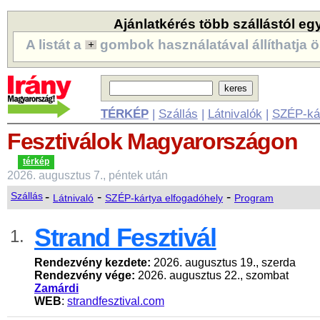
Ajánlatkérés több szállástól eg
A listát a
gombok használatával állíthatja ö
TÉRKÉP
|
Szállás
|
Látnivalók
|
SZÉP-ká
Fesztiválok
Magyarországon
térkép
2026. augusztus 7., péntek után
-
-
-
Szállás
Látnivaló
SZÉP-kártya elfogadóhely
Program
Strand Fesztivál
1.
Rendezvény kezdete:
2026. augusztus 19., szerda
Rendezvény vége:
2026. augusztus 22., szombat
Zamárdi
WEB
:
strandfesztival.com