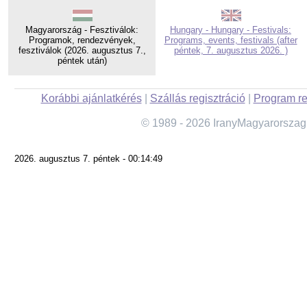
Magyarország - Fesztiválok:
Hungary - Hungary - Festivals:
Programok, rendezvények,
Programs, events, festivals (after
fesztiválok (2026. augusztus 7.,
péntek, 7. augusztus 2026. )
péntek után)
Korábbi ajánlatkérés
|
Szállás regisztráció
|
Program re
© 1989 - 2026 IranyMagyarorszag
2026. augusztus 7. péntek - 00:14:49