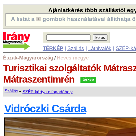
Ajánlatkérés több szállástól eg
A listát a
gombok használatával állíthatja ö
TÉRKÉP
|
Szállás
|
Látnivalók
|
SZÉP-ká
Észak-Magyarország
Heves megye
/
Turisztikai szolgáltatók
Mátrasz
Mátraszentimrén
térkép
-
Szállás
SZÉP-kártya elfogadóhely
Vidróczki Csárda