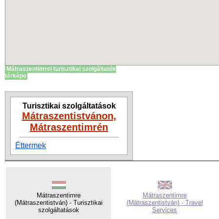
Mátraszentimrei turisztikai szolgáltatók
térképe
Turisztikai szolgáltatások
Mátraszentistvánon,
Mátraszentimrén
Éttermek
Mátraszentimre
Mátraszentimre
(Mátraszentistván) - Turisztikai
(Mátraszentistván) - Travel
szolgáltatások
Services