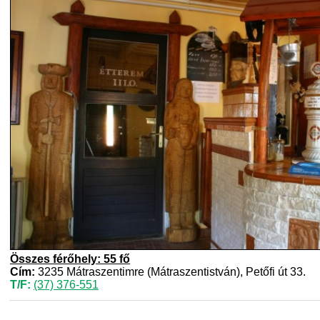
Összes férőhely: 55 fő
Cím:
3235 Mátraszentimre (Mátraszentistván), Petőfi út 33.
T/F:
(37) 376-551