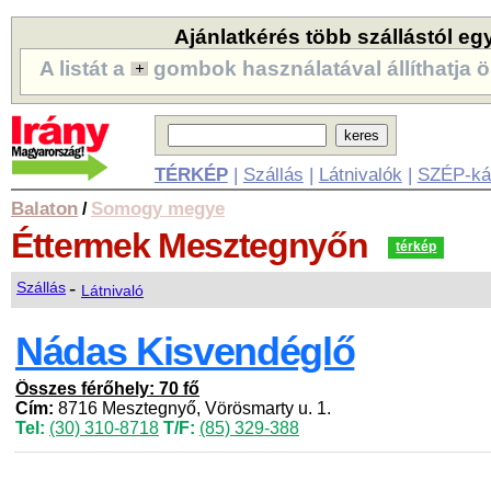
Ajánlatkérés több szállástól eg
A listát a
gombok használatával állíthatja ö
TÉRKÉP
|
Szállás
|
Látnivalók
|
SZÉP-ká
Balaton
Somogy megye
/
Éttermek
Mesztegnyőn
térkép
-
Szállás
Látnivaló
Nádas Kisvendéglő
Összes férőhely: 70 fő
Cím:
8716 Mesztegnyő, Vörösmarty u. 1.
Tel:
(30) 310-8718
T/F:
(85) 329-388