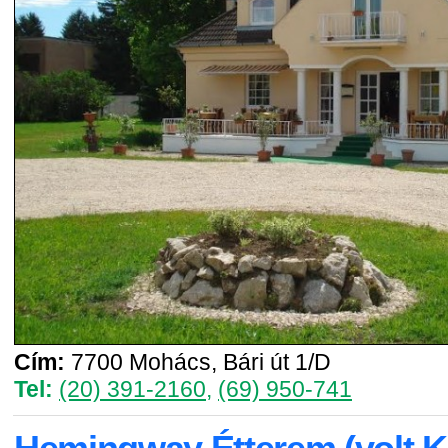
Cím:
7700 Mohács, Bári út 1/D
Tel:
(20) 391-2160
,
(69) 950-741