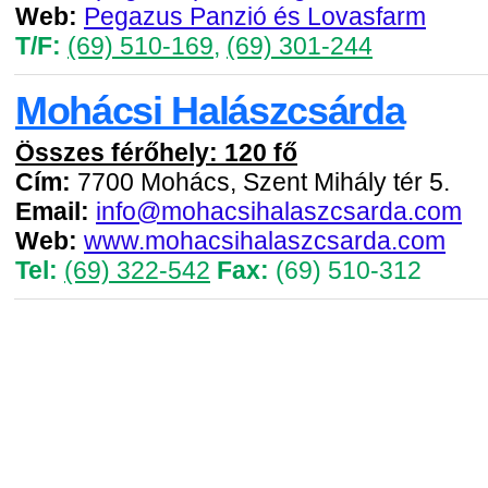
Web:
Pegazus Panzió és Lovasfarm
T/F:
(69) 510-169
,
(69) 301-244
Mohácsi Halászcsárda
Összes férőhely: 120 fő
Cím:
7700 Mohács, Szent Mihály tér 5.
Email:
info@mohacsihalaszcsarda.com
Web:
www.mohacsihalaszcsarda.com
Tel:
(69) 322-542
Fax:
(69) 510-312