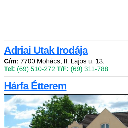
Adriai Utak Irodája
Cím:
7700 Mohács, II. Lajos u. 13.
Tel:
(69) 510-272
T/F:
(69) 311-788
Hárfa Étterem