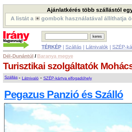
Ajánlatkérés több szállástól eg
A listát a
gombok használatával állíthatja ö
TÉRKÉP
|
Szállás
|
Látnivalók
|
SZÉP-ká
Dél-Dunántúl
Baranya megye
/
Turisztikai szolgáltatók
Mohác
-
-
Szállás
Látnivaló
SZÉP-kártya elfogadóhely
Pegazus Panzió és Szálló