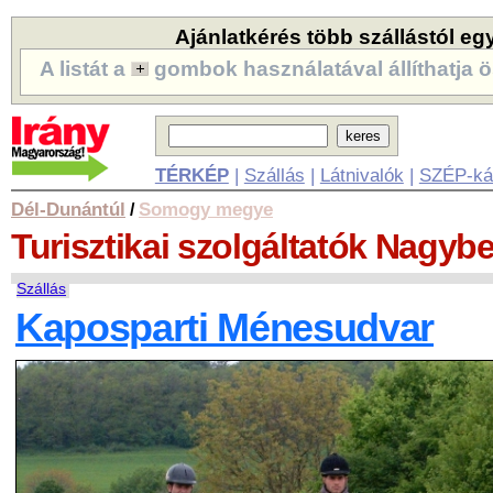
Ajánlatkérés több szállástól eg
A listát a
gombok használatával állíthatja ö
TÉRKÉP
|
Szállás
|
Látnivalók
|
SZÉP-ká
Dél-Dunántúl
Somogy megye
/
Turisztikai szolgáltatók
Nagybe
Szállás
Kaposparti Ménesudvar