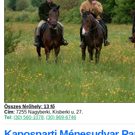
Összes férőhely: 13 fő
Cím:
7255 Nagyberki, Kisberki u. 27.
Tel:
(30) 560-1078
,
(30) 969-6746
Kaposparti Ménesudvar Pa