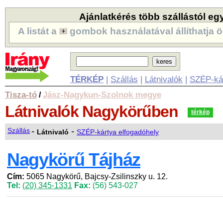
Ajánlatkérés több szállástól eg
A listát a
gombok használatával állíthatja ö
TÉRKÉP
|
Szállás
|
Látnivalók
|
SZÉP-ká
Tisza-tó
Jász-Nagykun-Szolnok megye
/
Látnivalók
Nagykörűben
térkép
-
-
Szállás
Látnivaló
SZÉP-kártya elfogadóhely
Nagykörű Tájház
Cím:
5065 Nagykörű, Bajcsy-Zsilinszky u. 12.
Tel:
(20) 345-1331
Fax:
(56) 543-027