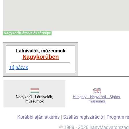
Nagykörűi látnivalók térképe
Látnivalók, múzeumok
Nagykörűben
Tájházak
Nagykörű - Látnivalók,
Hungary - Nagykörű - Sights,
múzeumok
museums
Korábbi ajánlatkérés
|
Szállás regisztráció
|
Program re
© 1989 - 2026 IranyMagyarorszag