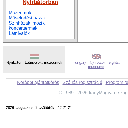
Nyírbátorban
Múzeumok
Művelődési házak
Színházak, mozik,
koncerttermek
Látnivalók
Nyírbátor - Látnivalók, múzeumok
Hungary - Nyírbátor - Sights,
museums
Korábbi ajánlatkérés
|
Szállás regisztráció
|
Program re
© 1989 - 2026 IranyMagyarorszag
2026. augusztus 6. csütörtök - 12:21:21