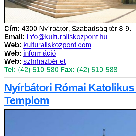
Cím:
4300 Nyírbátor, Szabadság tér 8-9.
Email:
info@kulturaliskozpont.hu
Web:
kulturaliskozpont.com
Web:
információ
Web:
színházbérlet
Tel:
(42) 510-580
Fax:
(42) 510-588
Nyírbátori Római Katolikus
Templom