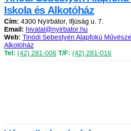
Iskola és Alkotóház
Cím:
4300 Nyírbátor, Ifjúság u. 7.
Email:
hivatal@nyirbator.hu
Web:
Tinódi Sebestyén Alapfokú Művészet
Alkotóház
Tel:
(42) 281-006
T/F:
(42) 281-016