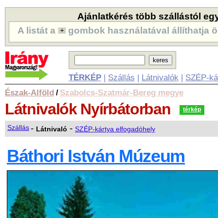
Ajánlatkérés több szállástól eg
A listát a
gombok használatával állíthatja ö
TÉRKÉP
|
Szállás
|
Látnivalók
|
SZÉP-ká
Észak-Alföld
Szabolcs-Szatmár-Bereg megye
/
Látnivalók
Nyírbátorban
térkép
-
-
Szállás
Látnivaló
SZÉP-kártya elfogadóhely
Báthori István Múzeum