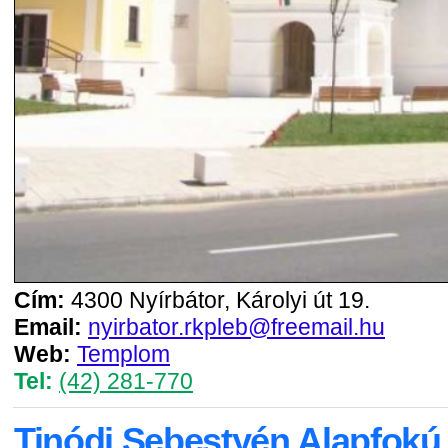
Cím:
4300 Nyírbátor, Károlyi út 19.
Email:
nyirbator.rkpleb@freemail.hu
Web:
Templom
Tel:
(42) 281-770
Tinódi Sebestyén Alapfokú