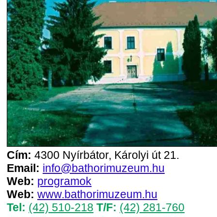
Cím:
4300 Nyírbátor, Károlyi út 21.
Email:
info@bathorimuzeum.hu
Web:
programok
Web:
www.bathorimuzeum.hu
Tel:
(42) 510-218
T/F:
(42) 281-760