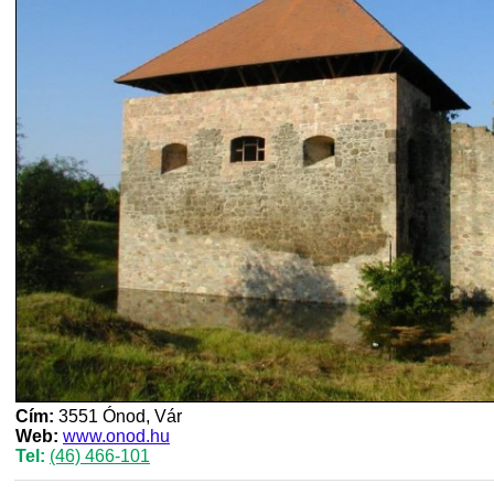
Cím:
3551 Ónod, Vár
Web:
www.onod.hu
Tel:
(46) 466-101