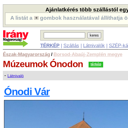
Ajánlatkérés több szállástól eg
A listát a
gombok használatával állíthatja ö
TÉRKÉP
|
Szállás
|
Látnivalók
|
SZÉP-ká
Észak-Magyarország
Borsod-Abaúj-Zemplén megye
/
Múzeumok
Ónodon
térkép
-
Látnivaló
Ónodi Vár