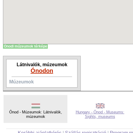
Ónodi múzeumok térképe
Látnivalók, múzeumok
Ónodon
Múzeumok
Ónod - Múzeumok: Látnivalók,
Hungary - Ónod - Museums:
múzeumok
Sights, museums
Korábbi ajánlatkérés
|
Szállás regisztráció
|
Program re