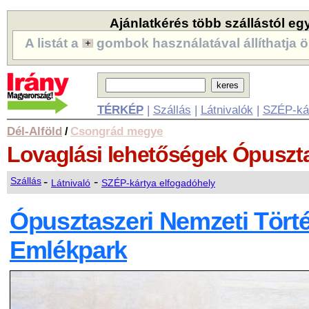
Ajánlatkérés több szállástól eg
A listát a
gombok használatával állíthatja ö
TÉRKÉP
|
Szállás
|
Látnivalók
|
SZÉP-ká
Dél-Alföld
Csongrád megye
/
Lovaglási lehetőségek
Ópuszt
-
-
Szállás
Látnivaló
SZÉP-kártya elfogadóhely
Ópusztaszeri Nemzeti Törté
Emlékpark