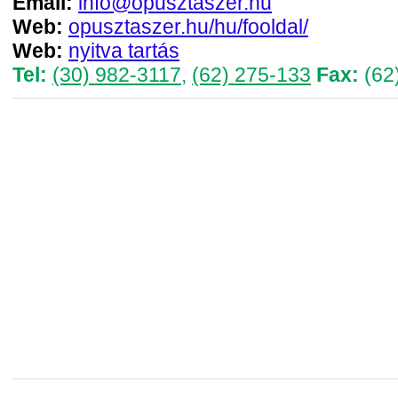
Email:
info@opusztaszer.hu
Web:
opusztaszer.hu/hu/fooldal/
Web:
nyitva tartás
Tel:
(30) 982-3117
,
(62) 275-133
Fax:
(62