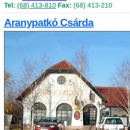
Tel:
(68) 413-810
Fax:
(68) 413-210
Aranypatkó Csárda