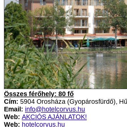
Összes férőhely: 80 fő
Cím:
5904 Orosháza (Gyopárosfürdő), Hű
Email:
info@hotelcorvus.hu
Web:
AKCIÓS AJÁNLATOK!
Web:
hotelcorvus.hu