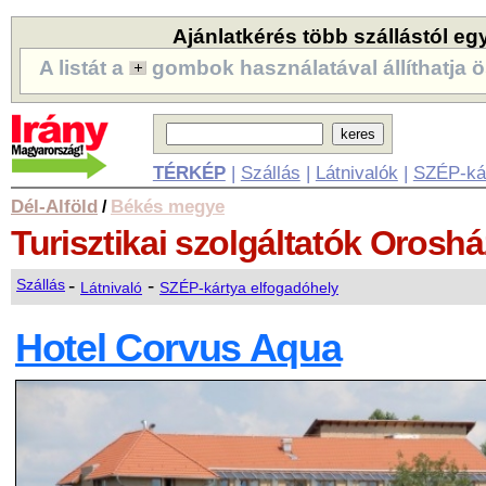
Ajánlatkérés több szállástól eg
A listát a
gombok használatával állíthatja ö
TÉRKÉP
|
Szállás
|
Látnivalók
|
SZÉP-ká
Dél-Alföld
Békés megye
/
Turisztikai szolgáltatók
Oroshá
-
-
Szállás
Látnivaló
SZÉP-kártya elfogadóhely
Hotel Corvus Aqua