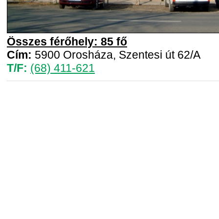
Összes férőhely: 85 fő
Cím:
5900 Orosháza, Szentesi út 62/A
T/F:
(68) 411-621