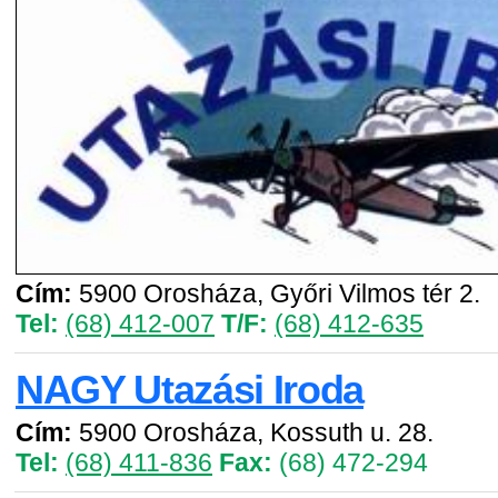
Cím:
5900 Orosháza, Győri Vilmos tér 2.
Tel:
(68) 412-007
T/F:
(68) 412-635
NAGY Utazási Iroda
Cím:
5900 Orosháza, Kossuth u. 28.
Tel:
(68) 411-836
Fax:
(68) 472-294