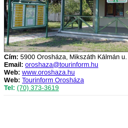
Cím:
5900 Orosháza, Mikszáth Kálmán u. 
Email:
oroshaza@tourinform.hu
Web:
www.oroshaza.hu
Web:
Tourinform Orosháza
Tel:
(70) 373-3619