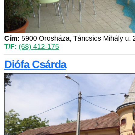
Cím:
5900 Orosháza, Táncsics Mihály u. 
T/F:
(68) 412-175
Diófa Csárda