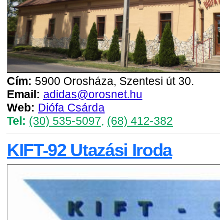
Cím:
5900 Orosháza, Szentesi út 30.
Email:
adidas@orosnet.hu
Web:
Diófa Csárda
Tel:
(30) 535-5097
,
(68) 412-382
KIFT-92 Utazási Iroda