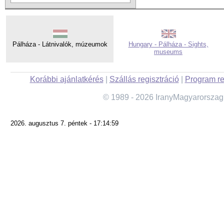
Pálháza - Látnivalók, múzeumok
Hungary - Pálháza - Sights,
museums
Korábbi ajánlatkérés
|
Szállás regisztráció
|
Program re
© 1989 - 2026 IranyMagyarorszag
2026. augusztus 7. péntek - 17:14:59