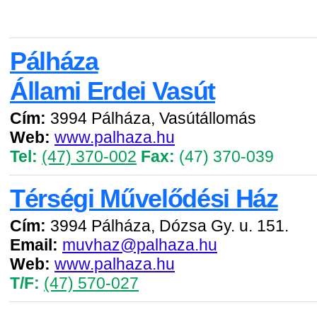
Pálháza
Állami Erdei Vasút
Cím:
3994 Pálháza, Vasútállomás
Web:
www.palhaza.hu
Tel:
(47) 370-002
Fax:
(47) 370-039
Térségi Művelődési Ház
Cím:
3994 Pálháza, Dózsa Gy. u. 151.
Email:
muvhaz@palhaza.hu
Web:
www.palhaza.hu
T/F:
(47) 570-027