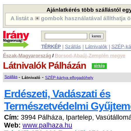
Ajánlatkérés több szállástól eg
A listát a
gombok használatával állíthatja ö
TÉRKÉP
|
Szállás
|
Látnivalók
|
SZÉP-ká
Észak-Magyarország
Borsod-Abaúj-Zemplén megye
/
Látnivalók
Pálházán
térkép
-
-
Szállás
Látnivaló
SZÉP-kártya elfogadóhely
Erdészeti, Vadászati és
Természetvédelmi Gyűjte
Cím:
3994 Pálháza, Ipartelep, Vasútállom
Web:
www.palhaza.hu