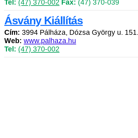
Tel:
(47) 370-002
Fax:
(47) 370-039
Ásvány Kiállítás
Cím:
3994 Pálháza, Dózsa György u. 151
Web:
www.palhaza.hu
Tel:
(47) 370-002