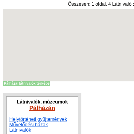
Összesen: 1 oldal, 4 Látnivaló :
Pálházai látnivalók térképe
Látnivalók, múzeumok
Pálházán
Helytörténeti gyűjtemények
Művelődési házak
Látnivalók