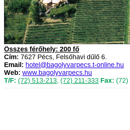
Összes férőhely: 200 fő
Cím:
7627 Pécs, Felsőhavi dűlő 6.
Email:
hotel@bagolyvarpecs.t-online.hu
Web:
www.bagolyvarpecs.hu
T/F:
(72) 513-213
,
(72) 211-333
Fax:
(72)