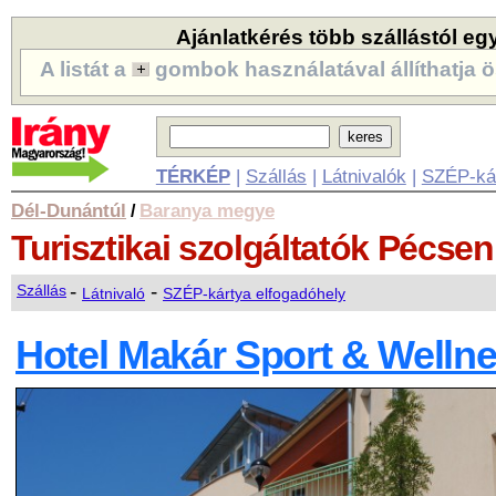
Ajánlatkérés több szállástól eg
A listát a
gombok használatával állíthatja ö
TÉRKÉP
|
Szállás
|
Látnivalók
|
SZÉP-ká
Dél-Dunántúl
Baranya megye
/
Turisztikai szolgáltatók
Pécsen
-
-
Szállás
Látnivaló
SZÉP-kártya elfogadóhely
Hotel Makár Sport & Wellne