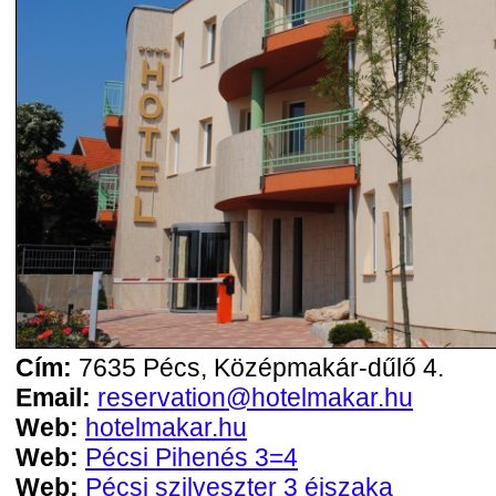
Cím:
7635 Pécs, Középmakár-dűlő 4.
Email:
reservation@hotelmakar.hu
Web:
hotelmakar.hu
Web:
Pécsi Pihenés 3=4
Web:
Pécsi szilveszter 3 éjszaka