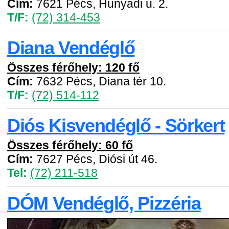
Cím:
7621 Pécs, Hunyadi u. 2.
T/F:
(72) 314-453
Diana Vendéglő
Összes férőhely: 120 fő
Cím:
7632 Pécs, Diana tér 10.
T/F:
(72) 514-112
Diós Kisvendéglő - Sörkert
Összes férőhely: 60 fő
Cím:
7627 Pécs, Diósi út 46.
Tel:
(72) 211-518
DÓM Vendéglő, Pizzéria