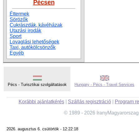
Pécsen
Éttermek
Sörözők
Cukrászdák, kávéházak
Utazási irodák
Sport
Lovaglási lehetőségek
Taxi, autókölcsönzők
Egyéb
Pécs - Turisztikai szolgáltatások
Hungary - Pécs - Travel Services
Korábbi ajánlatkérés
|
Szállás regisztráció
|
Program re
© 1989 - 2026 IranyMagyarorszag
2026. augusztus 6. csütörtök - 12:22:18