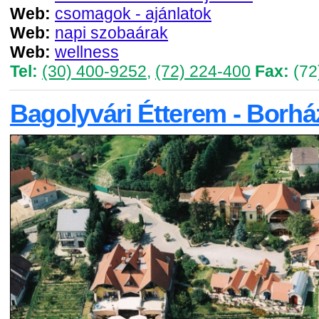
Web:
csomagok - ajánlatok
Web:
napi szobaárak
Web:
wellness
Tel:
(30) 400-9252
,
(72) 224-400
Fax:
(72
Bagolyvári Étterem - Borhá