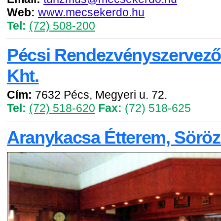
Web:
www.mecsekerdo.hu
Tel:
(72) 508-200
Pécsi Rendezvényszervező
Kht.
Cím:
7632 Pécs, Megyeri u. 72.
Tel:
(72) 518-620
Fax:
(72) 518-625
Aranykacsa Étterem, Sörö