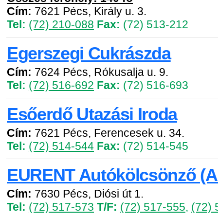
Cím:
7621 Pécs, Király u. 3.
Tel:
(72) 210-088
Fax:
(72) 513-212
Egerszegi Cukrászda
Cím:
7624 Pécs, Rókusalja u. 9.
Tel:
(72) 516-692
Fax:
(72) 516-693
Esőerdő Utazási Iroda
Cím:
7621 Pécs, Ferencesek u. 34.
Tel:
(72) 514-544
Fax:
(72) 514-545
EURENT Autókölcsönző (Aut
Cím:
7630 Pécs, Diósi út 1.
Tel:
(72) 517-573
T/F:
(72) 517-555
,
(72)