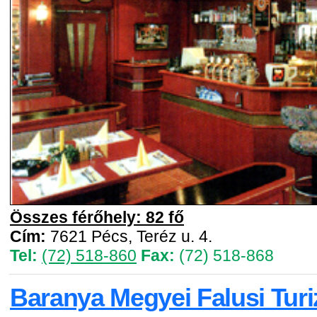
Összes férőhely: 82 fő
Cím:
7621 Pécs, Teréz u. 4.
Tel:
(72) 518-860
Fax:
(72) 518-868
Baranya Megyei Falusi Tur