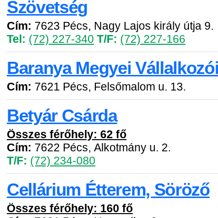
Szövetség
Cím:
7623 Pécs, Nagy Lajos király útja 9.
Tel:
(72) 227-340
T/F:
(72) 227-166
Baranya Megyei Vállalkozó
Cím:
7621 Pécs, Felsőmalom u. 13.
Betyár Csárda
Összes férőhely: 62 fő
Cím:
7622 Pécs, Alkotmány u. 2.
T/F:
(72) 234-080
Cellárium Étterem, Söröző
Összes férőhely: 160 fő