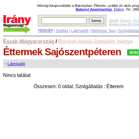
Hétvégi kikapcsolódás a Bakonyban. Pihenés, szállás és aktív pr
Bakonyi Apartmanház
,
Eplény
, Tel.: (8
Úticél
:
Balaton
,
Bud
Augusztus 20-i p
TÉRKÉP
|
Szállás
|
Látnivalók
|
Wellness, Spa
|
Szolgáltatá
Észak-Magyarország
Borsod-Abaúj-Zemplén megye
/
Éttermek
Sajószentpéteren
térké
-
Látnivaló
Nincs találat
Összesen: 0 oldal, Szolgáltatás : Étterem