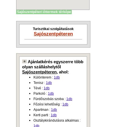
Sajószentpéteri éttermek térképe
Turisztikai szolgáltatások
Sajószentpéteren
Ajánlatkérés egyszerre több
olyan szálláshelytől
Sajószentpéteren
, ahol:
Különterem :
1db
Tenisz :
1db
Tévé :
1db
Parkoló :
1db
Fürdőszobás szoba :
1db
Főzési lehetőség :
1db
Apartman :
1db
Kerti parti :
1db
Osztálykirándulásra alkalmas :
1db