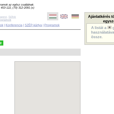
ogramok az egész családnak.
8) 453-122, (70) 312-2091 (x)
Ajánlatkérés t
apest
,
Siófok
rogramok
egysz
sok
|
Konferencia
|
SZÉP-kártya
|
Programok
A listát a
használatával
össze.
p