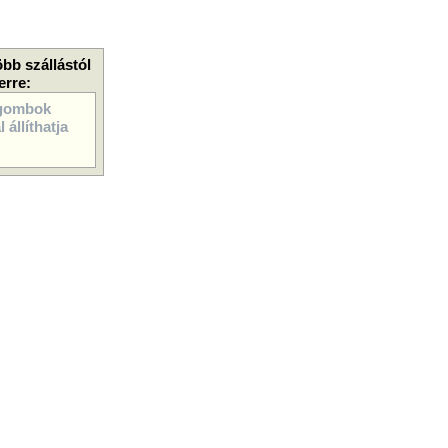
öbb szállástól
erre:
gombok
 állíthatja