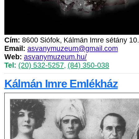
Cím:
8600 Siófok, Kálmán Imre sétány 10.
Email:
asvanymuzeum@gmail.com
Web:
asvanymuzeum.hu/
Tel:
(20) 532-5257
,
(84) 350-038
Kálmán Imre Emlékház