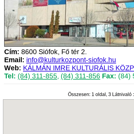
Cím:
8600 Siófok, Fő tér 2.
Email:
info@kulturkozpont-siofok.hu
Web:
KÁLMÁN IMRE KULTURÁLIS KÖZ
Tel:
(84) 311-855
,
(84) 311-856
Fax:
(84) 
Összesen: 1 oldal, 3 Látnivaló :