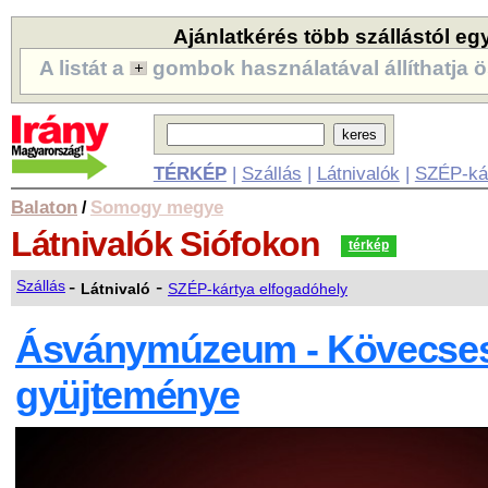
Ajánlatkérés több szállástól eg
A listát a
gombok használatával állíthatja ö
TÉRKÉP
|
Szállás
|
Látnivalók
|
SZÉP-ká
Balaton
Somogy megye
/
Látnivalók
Siófokon
térkép
-
-
Szállás
Látnivaló
SZÉP-kártya elfogadóhely
Ásványmúzeum - Kövecses
gyüjteménye