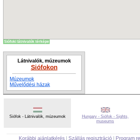
Siófoki látnivalók térképe
Látnivalók, múzeumok
Siófokon
Múzeumok
Művelődési házak
Siófok - Látnivalók, múzeumok
Hungary - Siófok - Sights,
museums
Korábbi ajánlatkérés
|
Szállás regisztráció
|
Program re