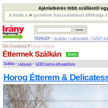
Ajánlatkérés több szállástól eg
A listát a
gombok használatával állíthatja ö
TÉRKÉP
|
Szállás
|
Látnivalók
|
SZÉP-ká
Dél-Dunántúl
Tolna megye
/
Éttermek
Szálkán
térkép
-
-
Szállás
Látnivaló
SZÉP-kártya elfogadóhely
Horog Étterem & Delicat