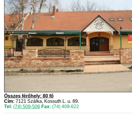
Összes férőhely: 80 fő
Cím:
7121 Szálka, Kossuth L. u. 89.
Tel:
(74) 509-506
Fax:
(74) 409-622