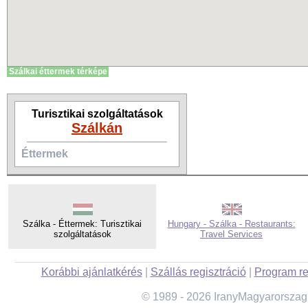
Szálkai éttermek térképe
Turisztikai szolgáltatások
Szálkán
Éttermek
Szálka - Éttermek: Turisztikai
Hungary - Szálka - Restaurants:
szolgáltatások
Travel Services
Korábbi ajánlatkérés
|
Szállás regisztráció
|
Program re
© 1989 - 2026 IranyMagyarorszag