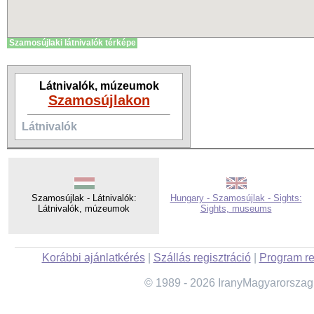
Szamosújlaki látnivalók térképe
Látnivalók, múzeumok
Szamosújlakon
Látnivalók
Szamosújlak - Látnivalók:
Hungary - Szamosújlak - Sights:
Látnivalók, múzeumok
Sights, museums
Korábbi ajánlatkérés
|
Szállás regisztráció
|
Program re
© 1989 - 2026 IranyMagyarorszag