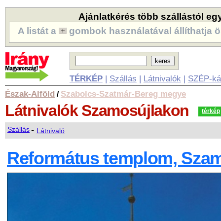
Ajánlatkérés több szállástól eg
A listát a
gombok használatával állíthatja ö
TÉRKÉP
|
Szállás
|
Látnivalók
|
SZÉP-ká
Észak-Alföld
Szabolcs-Szatmár-Bereg megye
/
Látnivalók
Szamosújlakon
térkép
-
Szállás
Látnivaló
Református templom, Szam