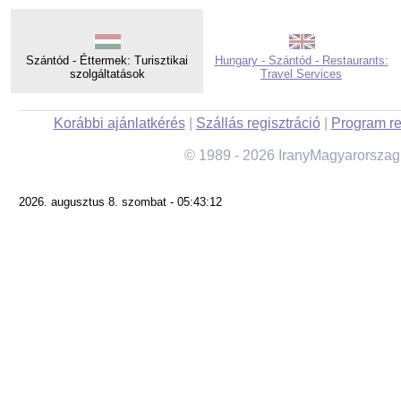
Szántód - Éttermek: Turisztikai
Hungary - Szántód - Restaurants:
szolgáltatások
Travel Services
Korábbi ajánlatkérés
|
Szállás regisztráció
|
Program re
© 1989 - 2026 IranyMagyarorszag
2026. augusztus 8. szombat - 05:43:12