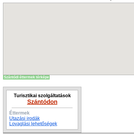
Szántódi éttermek térképe
Turisztikai szolgáltatások
Szántódon
Éttermek
Utazási irodák
Lovaglási lehetőségek