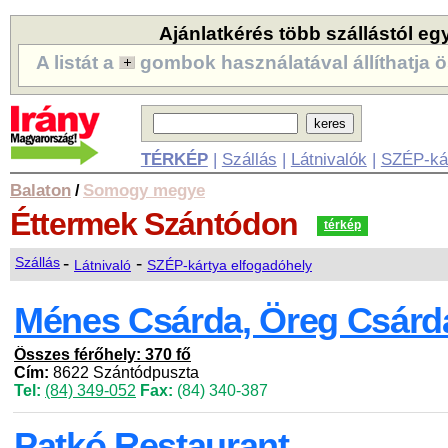
Ajánlatkérés több szállástól eg
A listát a
gombok használatával állíthatja ö
TÉRKÉP
|
Szállás
|
Látnivalók
|
SZÉP-ká
Balaton
Somogy megye
/
Éttermek
Szántódon
térkép
-
-
Szállás
Látnivaló
SZÉP-kártya elfogadóhely
Ménes Csárda, Öreg Csárd
Összes férőhely: 370 fő
Cím:
8622 Szántódpuszta
Tel:
(84) 349-052
Fax:
(84) 340-387
Patkó Restaurant