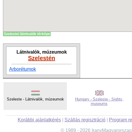
Szelestei látnivalók térképe
Látnivalók, múzeumok
Szelestén
Arborétumok
Szeleste - Látnivalók, múzeumok
Hungary - Szeleste - Sights,
museums
Korábbi ajánlatkérés
|
Szállás regisztráció
|
Program re
© 1989 - 2026 IranyMagyarorszag