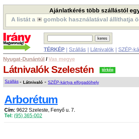
Ajánlatkérés több szállástól eg
A listát a
gombok használatával állíthatja ö
TÉRKÉP
|
Szállás
|
Látnivalók
|
SZÉP-ká
Nyugat-Dunántúl
Vas megye
/
Látnivalók
Szelestén
térkép
-
-
Szállás
Látnivaló
SZÉP-kártya elfogadóhely
Arborétum
Cím:
9622 Szeleste, Fenyő u. 7.
Tel:
(95) 365-002