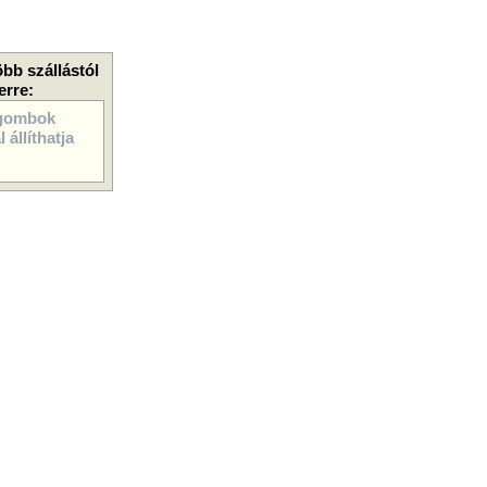
öbb szállástól
erre:
gombok
 állíthatja