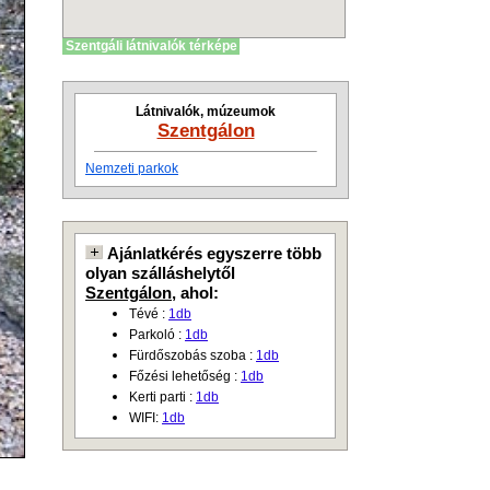
Szentgáli látnivalók térképe
Látnivalók, múzeumok
Szentgálon
Nemzeti parkok
Ajánlatkérés egyszerre több
olyan szálláshelytől
Szentgálon
, ahol:
Tévé :
1db
Parkoló :
1db
Fürdőszobás szoba :
1db
Főzési lehetőség :
1db
Kerti parti :
1db
WIFI:
1db