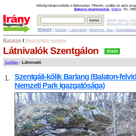
Hétvégi kikapcsolódás a Bakonyban. Pihenés, szállás és aktív pr
Bakonyi Apartmanház
,
Eplény
, Tel.: (8
Úticél
:
Balaton
,
Bud
Augusztus 20-i p
TÉRKÉP
|
Szállás
|
Látnivalók
|
Wellness, Spa
|
Szolgáltatá
Balaton
Veszprém megye
/
Látnivalók
Szentgálon
térkép
Szállás
-
Látnivaló
Szentgáli-kőlik Barlang (Balaton-felvi
1.
Nemzeti Park Igazgatósága)