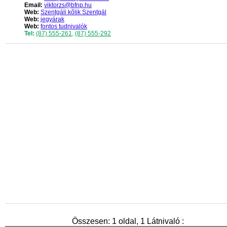
Email:
viktorzs@bfnp.hu
Web:
Szentgáli kőlik Szentgál
Web:
jegyárak
Web:
fontos tudnivalók
Tel:
(87) 555-261
,
(87) 555-292
Összesen: 1 oldal, 1 Látnivaló :