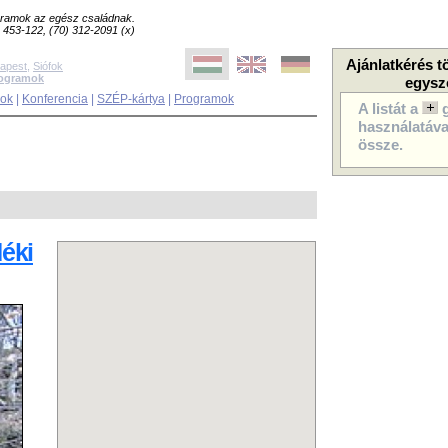
ogramok az egész családnak.
8) 453-122, (70) 312-2091 (x)
Ajánlatkérés t
apest
,
Siófok
rogramok
egysz
sok
|
Konferencia
|
SZÉP-kártya
|
Programok
A listát a
használatával
össze.
déki