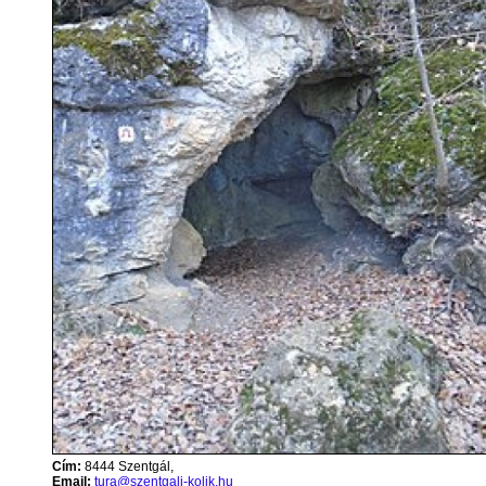
Cím:
8444 Szentgál,
Email:
tura@szentgali-kolik.hu