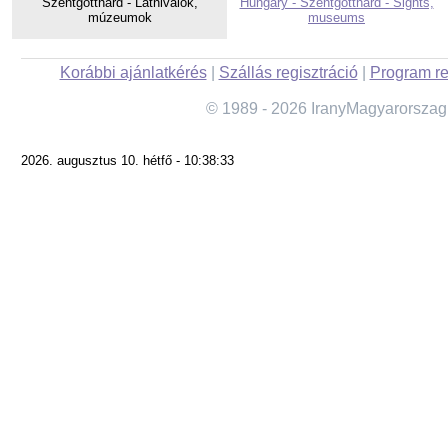
Szentgotthárd - Látnivalók,
Hungary - Szentgotthárd - Sights,
múzeumok
museums
Korábbi ajánlatkérés
|
Szállás regisztráció
|
Program re
© 1989 - 2026 IranyMagyarorszag
2026. augusztus 10. hétfő - 10:38:33