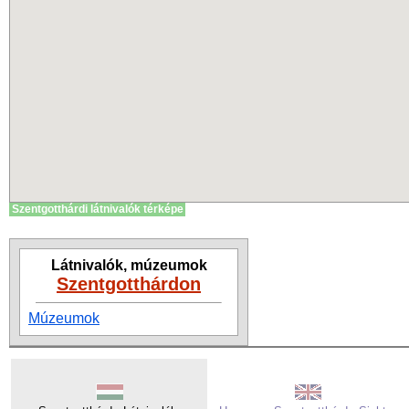
Szentgotthárdi látnivalók térképe
Látnivalók, múzeumok
Szentgotthárdon
Múzeumok