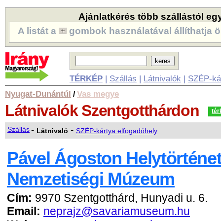
Ajánlatkérés több szállástól eg
A listát a
gombok használatával állíthatja ö
TÉRKÉP
|
Szállás
|
Látnivalók
|
SZÉP-ká
Nyugat-Dunántúl
Vas megye
/
Látnivalók
Szentgotthárdon
tér
-
-
Szállás
Látnivaló
SZÉP-kártya elfogadóhely
Pável Ágoston Helytörténet
Nemzetiségi Múzeum
Cím:
9970 Szentgotthárd, Hunyadi u. 6.
Email:
neprajz@savariamuseum.hu