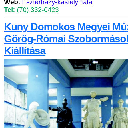
Web:
Eszterházy-kastély Tata
Tel:
(70) 332-0423
Kuny Domokos Megyei Mú
Görög-Római Szobormásol
Kiállítása