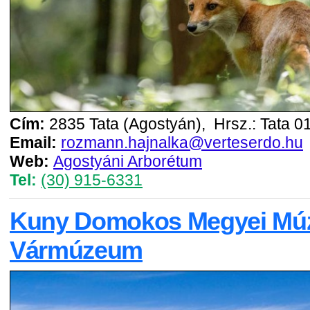
Cím:
2835 Tata (Agostyán), Hrsz.: Tata 0
Email:
rozmann.hajnalka@verteserdo.hu
Web:
Agostyáni Arborétum
Tel:
(30) 915-6331
Kuny Domokos Megyei Múz
Vármúzeum