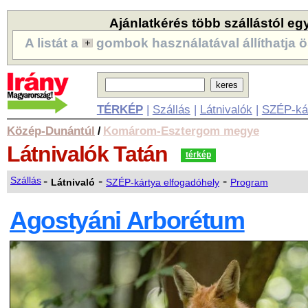
Ajánlatkérés több szállástól eg
A listát a
gombok használatával állíthatja ö
TÉRKÉP
|
Szállás
|
Látnivalók
|
SZÉP-ká
Közép-Dunántúl
Komárom-Esztergom megye
/
Látnivalók
Tatán
térkép
-
-
-
Szállás
Látnivaló
SZÉP-kártya elfogadóhely
Program
Agostyáni Arborétum