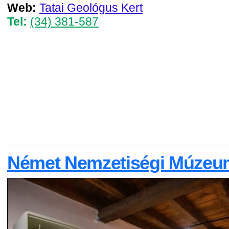
Web:
Tatai Geológus Kert
Tel:
(34) 381-587
Német Nemzetiségi Múzeu