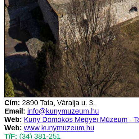
Cím:
2890 Tata, Váralja u. 3.
Email:
info@kunymuzeum.hu
Web:
Kuny Domokos Megyei Múzeum - T
Web:
www.kunymuzeum.hu
T/F:
(34) 381-251