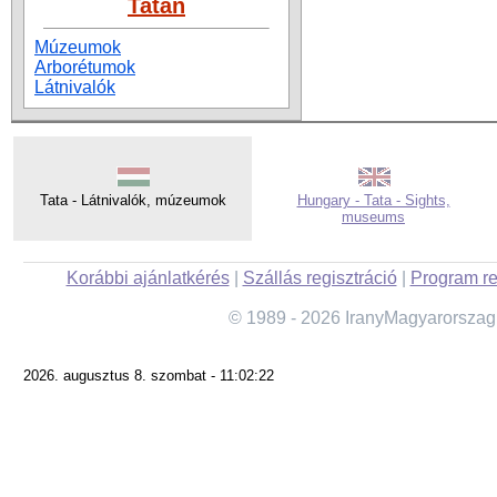
Tatán
Múzeumok
Arborétumok
Látnivalók
Tata - Látnivalók, múzeumok
Hungary - Tata - Sights,
museums
Korábbi ajánlatkérés
|
Szállás regisztráció
|
Program re
© 1989 - 2026 IranyMagyarorszag
2026. augusztus 8. szombat - 11:02:22