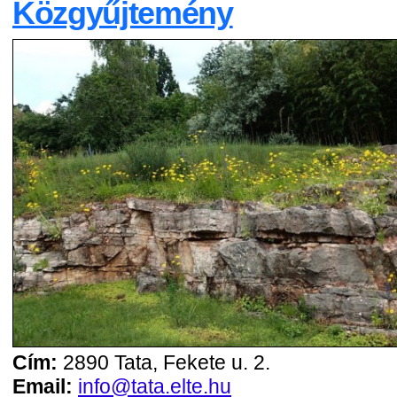
Közgyűjtemény
Cím:
2890 Tata, Fekete u. 2.
Email:
info@tata.elte.hu