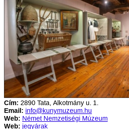
Cím:
2890 Tata, Alkotmány u. 1.
Email:
info@kunymuzeum.hu
Web:
Német Nemzetiségi Múzeum
Web:
jegyárak