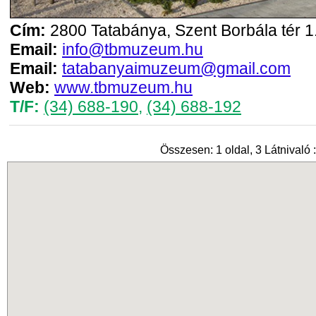
Cím:
2800 Tatabánya, Szent Borbála tér 1
Email:
info@tbmuzeum.hu
Email:
tatabanyaimuzeum@gmail.com
Web:
www.tbmuzeum.hu
T/F:
(34) 688-190
,
(34) 688-192
Összesen: 1 oldal, 3 Látnivaló :