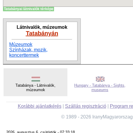
Tatabányai látnivalók térképe
Látnivalók, múzeumok
Tatabányán
Múzeumok
Színházak, mozik,
koncerttermek
Tatabánya - Látnivalók,
Hungary - Tatabánya - Sights,
múzeumok
museums
Korábbi ajánlatkérés
|
Szállás regisztráció
|
Program re
© 1989 - 2026 IranyMagyarorszag
2026. augusztus 6. csütörtök - 07:33:18