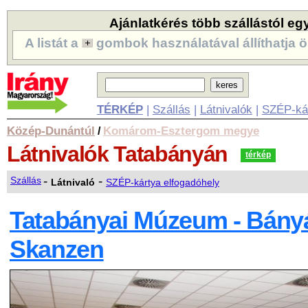
Ajánlatkérés több szállástól eg
A listát a
gombok használatával állíthatja ö
TÉRKÉP
|
Szállás
|
Látnivalók
|
SZÉP-ká
Közép-Dunántúl
Komárom-Esztergom megye
/
Látnivalók
Tatabányán
térkép
-
-
Szállás
Látnivaló
SZÉP-kártya elfogadóhely
Tatabányai Múzeum - Bányás
Skanzen