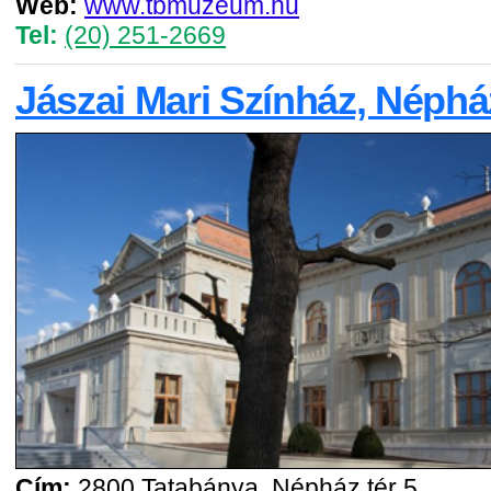
Web:
www.tbmuzeum.hu
Tel:
(20) 251-2669
Jászai Mari Színház, Néphá
Cím:
2800 Tatabánya, Népház tér 5.