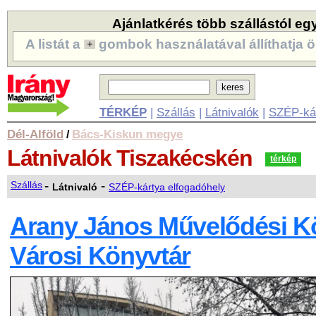
Ajánlatkérés több szállástól eg
A listát a
gombok használatával állíthatja ö
TÉRKÉP
|
Szállás
|
Látnivalók
|
SZÉP-ká
Dél-Alföld
Bács-Kiskun megye
/
Látnivalók
Tiszakécskén
térkép
-
-
Szállás
Látnivaló
SZÉP-kártya elfogadóhely
Arany János Művelődési K
Városi Könyvtár