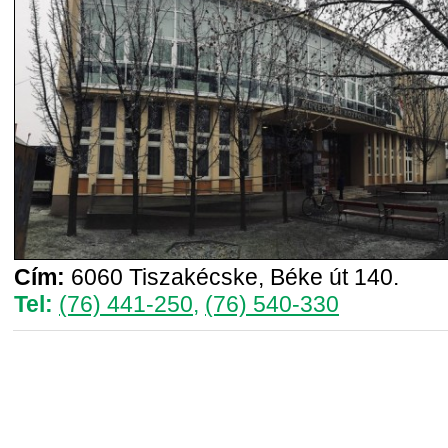
Cím:
6060 Tiszakécske, Béke út 140.
Tel:
(76) 441-250
,
(76) 540-330