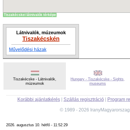
Tiszakécskei látnivalók térképe
Látnivalók, múzeumok
Tiszakécskén
Művelődési házak
Tiszakécske - Látnivalók,
Hungary - Tiszakécske - Sights,
múzeumok
museums
Korábbi ajánlatkérés
|
Szállás regisztráció
|
Program re
© 1989 - 2026 IranyMagyarorszag
2026. augusztus 10. hétfő - 11:52:29