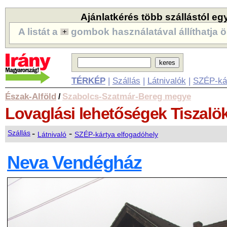
Ajánlatkérés több szállástól eg
A listát a
gombok használatával állíthatja ö
TÉRKÉP
|
Szállás
|
Látnivalók
|
SZÉP-ká
Észak-Alföld
Szabolcs-Szatmár-Bereg megye
/
Lovaglási lehetőségek
Tiszalö
-
-
Szállás
Látnivaló
SZÉP-kártya elfogadóhely
Neva Vendégház