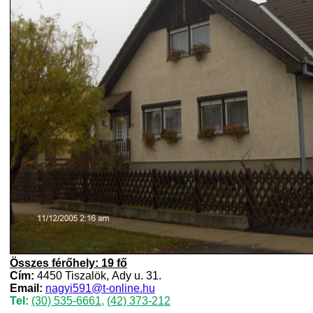
Összes férőhely: 19 fő
Cím:
4450 Tiszalök, Ady u. 31.
Email:
nagyi591@t-online.hu
Tel:
(30) 535-6661
,
(42) 373-212