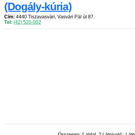
(Dogály-kúria)
Cím:
4440 Tiszavasvári, Vasvári Pál út 87.
Tel:
(42) 520-002
Összesen: 1 oldal, 2 Látnivaló : Látn