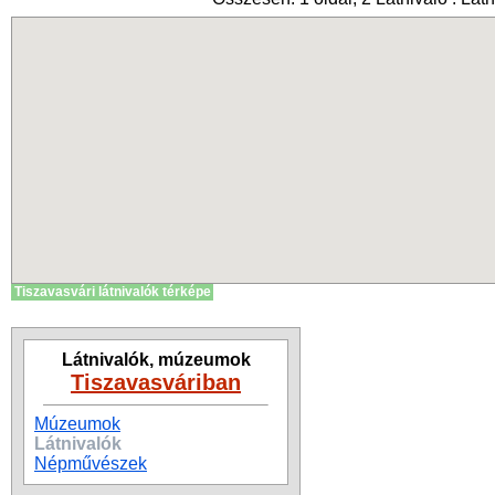
Tiszavasvári látnivalók térképe
Látnivalók, múzeumok
Tiszavasváriban
Múzeumok
Látnivalók
Népművészek