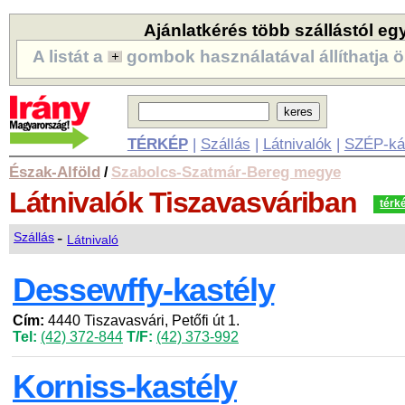
Ajánlatkérés több szállástól eg
A listát a
gombok használatával állíthatja ö
TÉRKÉP
|
Szállás
|
Látnivalók
|
SZÉP-ká
Észak-Alföld
Szabolcs-Szatmár-Bereg megye
/
Látnivalók
Tiszavasváriban
térk
-
Szállás
Látnivaló
Dessewffy-kastély
Cím:
4440 Tiszavasvári, Petőfi út 1.
Tel:
(42) 372-844
T/F:
(42) 373-992
Korniss-kastély