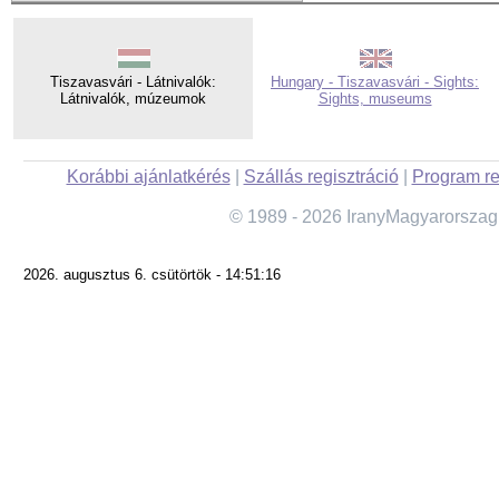
Tiszavasvári - Látnivalók:
Hungary - Tiszavasvári - Sights:
Látnivalók, múzeumok
Sights, museums
Korábbi ajánlatkérés
|
Szállás regisztráció
|
Program re
© 1989 - 2026 IranyMagyarorszag
2026. augusztus 6. csütörtök - 14:51:16