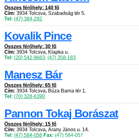
Összes férőhely: 140 fő
Cím:
3934 Tolcsva, Szabadság tér 5.
Tel:
(47) 384-292
Kovalik Pince
Összes férőhely: 30 fő
Cím:
3934 Tolcsva, Klapka u.
Tel:
(20) 542-9663
,
(47) 358-183
Manesz Bár
Összes férőhely: 65 fő
Cím:
3934 Tolcsva, Búza Barna tér 1.
Tel:
(70) 328-6390
Pannon Tokaj Borászat
Összes férőhely: 15 fő
Cím:
3934 Tolcsva, Arany János u. 14.
Tel:
(47) 584-056
Fax:
(47) 584-057