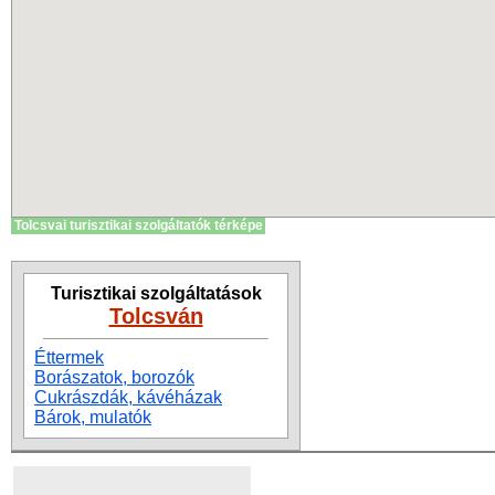
Tolcsvai turisztikai szolgáltatók térképe
Turisztikai szolgáltatások
Tolcsván
Éttermek
Borászatok, borozók
Cukrászdák, kávéházak
Bárok, mulatók