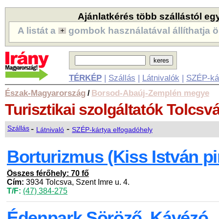
Ajánlatkérés több szállástól eg
A listát a
gombok használatával állíthatja ö
TÉRKÉP
|
Szállás
|
Látnivalók
|
SZÉP-ká
Észak-Magyarország
Borsod-Abaúj-Zemplén megye
/
Turisztikai szolgáltatók
Tolcsv
-
-
Szállás
Látnivaló
SZÉP-kártya elfogadóhely
Borturizmus (Kiss István pi
Összes férőhely: 70 fő
Cím:
3934 Tolcsva, Szent Imre u. 4.
T/F:
(47) 384-275
Édenpark Söröző, Kávézó