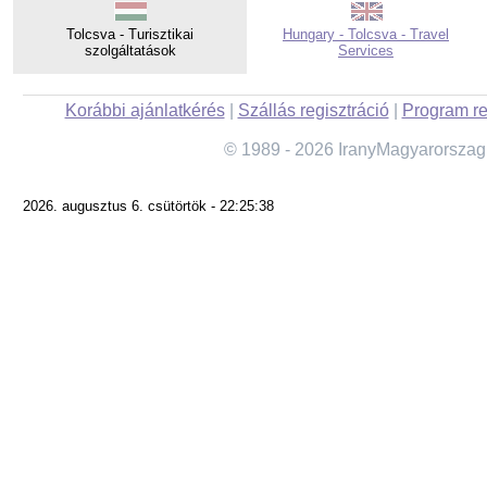
Tolcsva - Turisztikai
Hungary - Tolcsva - Travel
szolgáltatások
Services
Korábbi ajánlatkérés
|
Szállás regisztráció
|
Program re
© 1989 - 2026 IranyMagyarorszag
2026. augusztus 6. csütörtök - 22:25:38