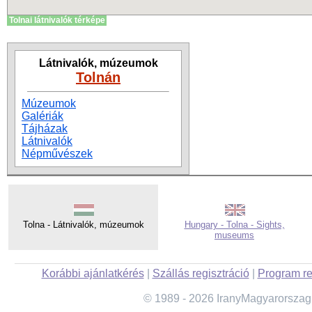
Tolnai látnivalók térképe
Látnivalók, múzeumok
Tolnán
Múzeumok
Galériák
Tájházak
Látnivalók
Népművészek
Tolna - Látnivalók, múzeumok
Hungary - Tolna - Sights,
museums
Korábbi ajánlatkérés
|
Szállás regisztráció
|
Program re
© 1989 - 2026 IranyMagyarorszag