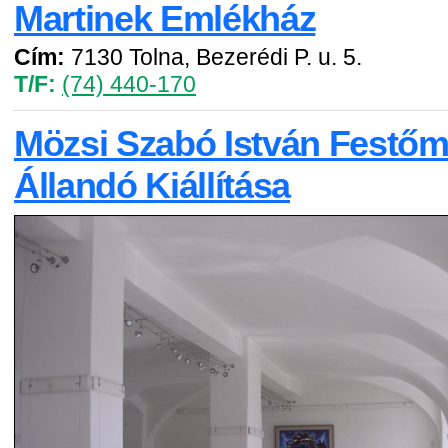
Martinek Emlékház
Cím:
7130 Tolna, Bezerédi P. u. 5.
T/F:
(74) 440-170
Mözsi Szabó István Festő
Állandó Kiállítása