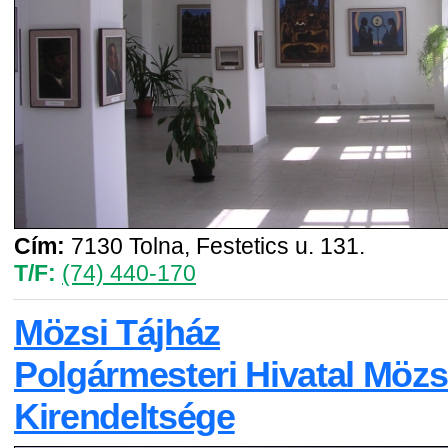
Cím:
7130 Tolna, Festetics u. 131.
T/F:
(74) 440-170
Mözsi Tájház
Polgármesteri Hivatal Mözs
Kirendeltsége