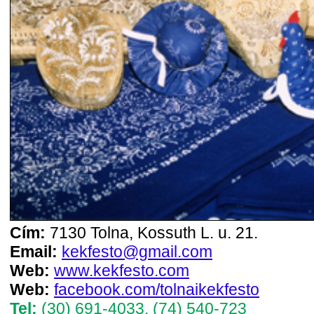
Cím:
7130 Tolna, Kossuth L. u. 21.
Email:
kekfesto@gmail.com
Web:
www.kekfesto.com
Web:
facebook.com/tolnaikekfesto
Tel:
(30) 691-4033
,
(74) 540-723