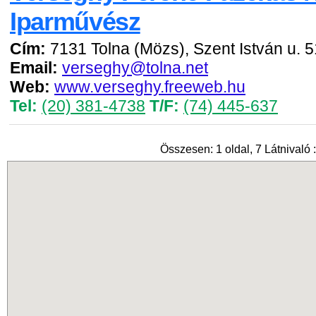
Iparművész
Cím:
7131 Tolna (Mözs), Szent István u. 5
Email:
verseghy@tolna.net
Web:
www.verseghy.freeweb.hu
Tel:
(20) 381-4738
T/F:
(74) 445-637
Összesen: 1 oldal, 7 Látnivaló :