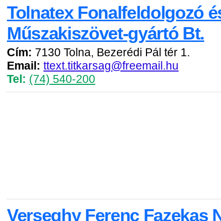
Tolnatex Fonalfeldolgozó é
Műszakiszövet-gyártó Bt.
Cím:
7130 Tolna, Bezerédi Pál tér 1.
Email:
ttext.titkarsag@freemail.hu
Tel:
(74) 540-200
Verseghy Ferenc Fazekas 