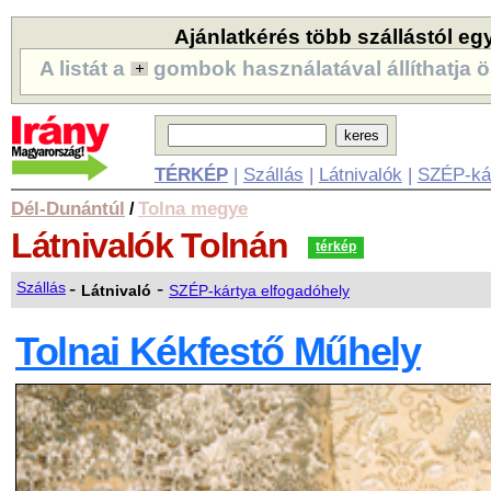
Ajánlatkérés több szállástól eg
A listát a
gombok használatával állíthatja ö
TÉRKÉP
|
Szállás
|
Látnivalók
|
SZÉP-ká
Dél-Dunántúl
Tolna megye
/
Látnivalók
Tolnán
térkép
-
-
Szállás
Látnivaló
SZÉP-kártya elfogadóhely
Tolnai Kékfestő Műhely