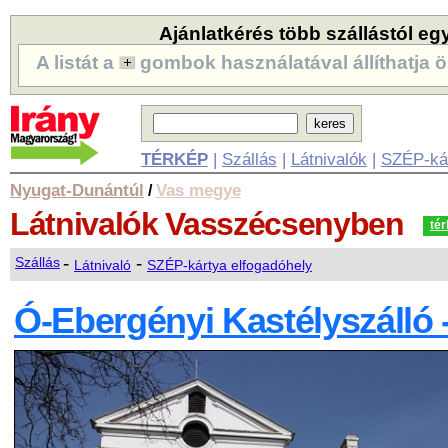
Ajánlatkérés több szállástól eg
A listát a
gombok használatával állíthatja ö
TÉRKÉP
|
Szállás
|
Látnivalók
|
SZÉP-ká
Nyugat-Dunántúl
Vas megye
/
Látnivalók
Vasszécsenyben
té
-
-
Szállás
Látnivaló
SZÉP-kártya elfogadóhely
Ó-Ebergényi Kastélyszálló