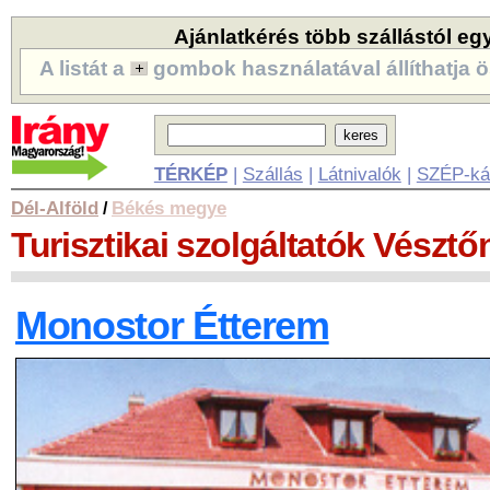
Ajánlatkérés több szállástól eg
A listát a
gombok használatával állíthatja ö
TÉRKÉP
|
Szállás
|
Látnivalók
|
SZÉP-ká
Dél-Alföld
Békés megye
/
Turisztikai szolgáltatók
Vésztő
Monostor Étterem