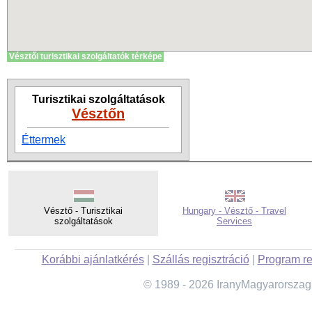
Vésztői turisztikai szolgáltatók térképe
Turisztikai szolgáltatások
Vésztőn
Éttermek
Vésztő - Turisztikai
Hungary - Vésztő - Travel
szolgáltatások
Services
Korábbi ajánlatkérés
|
Szállás regisztráció
|
Program re
© 1989 - 2026 IranyMagyarorszag