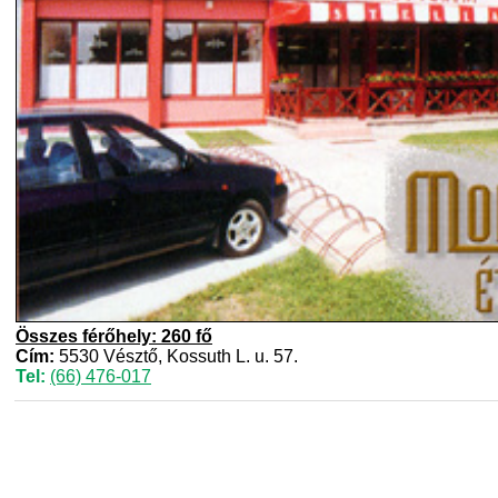
Összes férőhely: 260 fő
Cím:
5530 Vésztő, Kossuth L. u. 57.
Tel:
(66) 476-017