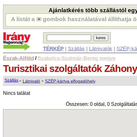
Ajánlatkérés több szállástól eg
A listát a
gombok használatával állíthatja ö
TÉRKÉP
|
Szállás
|
Látnivalók
|
SZÉP-ká
Észak-Alföld
Szabolcs-Szatmár-Bereg megye
/
Turisztikai szolgáltatók
Záhon
-
-
Szállás
Látnivaló
SZÉP-kártya elfogadóhely
Nincs találat
Összesen: 0 oldal, 0 Szolgáltatás