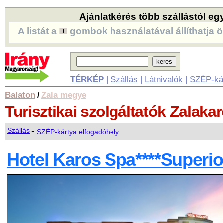
Ajánlatkérés több szállástól eg
A listát a
gombok használatával állíthatja ö
TÉRKÉP
|
Szállás
|
Látnivalók
|
SZÉP-ká
Balaton
Zala megye
/
Turisztikai szolgáltatók
Zalaka
-
Szállás
SZÉP-kártya elfogadóhely
Hotel Karos Spa****Superio