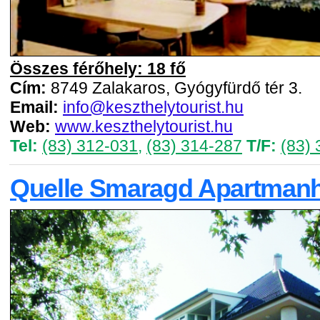
Összes férőhely: 18 fő
Cím:
8749 Zalakaros, Gyógyfürdő tér 3.
Email:
info@keszthelytourist.hu
Web:
www.keszthelytourist.hu
Tel:
(83) 312-031
,
(83) 314-287
T/F:
(83)
Quelle Smaragd Apartman