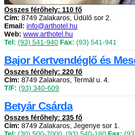
Összes férőhely: 110 fő
Cím:
8749 Zalakaros, Üdülő sor 2.
Email:
info@arthotel.hu
Web:
www.arthotel.hu
Tel:
(93) 541-940
Fax:
(93) 541-941
Bajor Kertvendéglő és Me
Összes férőhely: 220 fő
Cím:
8749 Zalakaros, Termál u. 4.
T/F:
(93) 340-609
Betyár Csárda
Összes férőhely: 235 fő
Cím:
8749 Zalakaros, Jegenye sor 1.
Tel:
(30) 500-7000
,
(93) 540-180
Fax:
(93