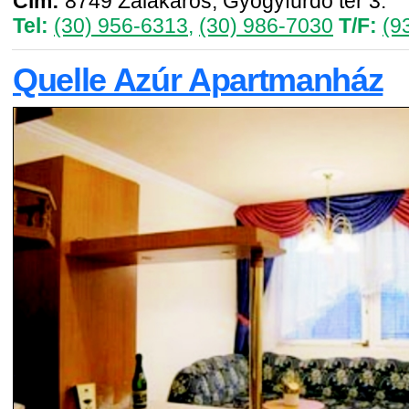
Cím:
8749 Zalakaros, Gyógyfürdő tér 3.
Tel:
(30) 956-6313
,
(30) 986-7030
T/F:
(9
Quelle Azúr Apartmanház