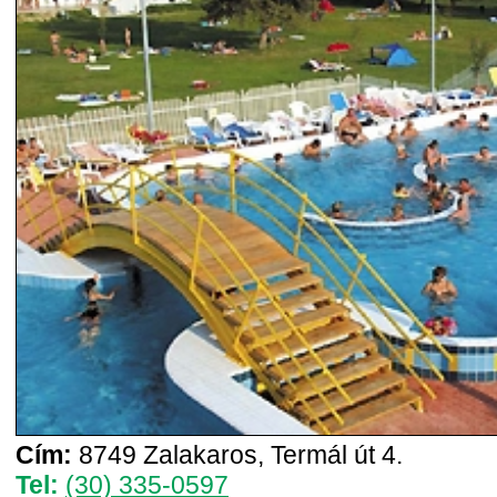
Cím:
8749 Zalakaros, Termál út 4.
Tel:
(30) 335-0597