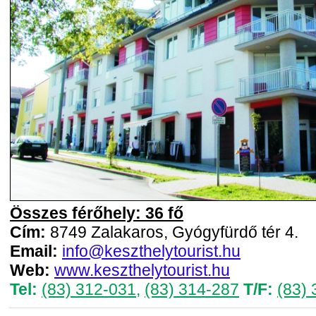
Összes férőhely: 36 fő
Cím:
8749 Zalakaros, Gyógyfürdő tér 4.
Email:
info@keszthelytourist.hu
Web:
www.keszthelytourist.hu
Tel:
(83) 312-031
,
(83) 314-287
T/F:
(83)