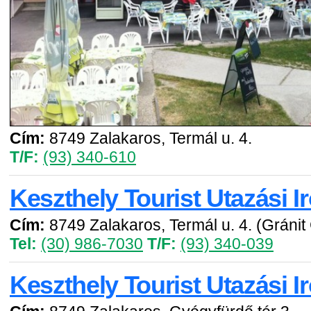
Cím:
8749 Zalakaros, Termál u. 4.
T/F:
(93) 340-610
Keszthely Tourist Utazási I
Cím:
8749 Zalakaros, Termál u. 4. (Gráni
Tel:
(30) 986-7030
T/F:
(93) 340-039
Keszthely Tourist Utazási I