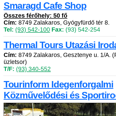
Smaragd Cafe Shop
Összes férőhely: 50 fő
Cím:
8749 Zalakaros, Gyógyfürdő tér 8.
Tel:
(93) 542-100
Fax:
(93) 542-254
Thermal Tours Utazási Irod
Cím:
8749 Zalakaros, Gesztenye u. 1/A. 
üzletsor)
T/F:
(93) 340-552
Tourinform Idegenforgalmi
Közművelődési és Sportir