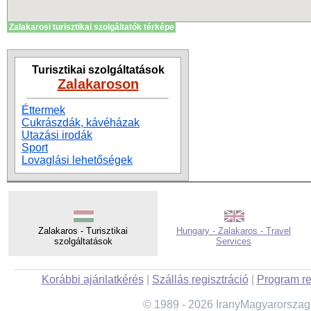
Zalakarosi turisztikai szolgáltatók térképe
Turisztikai szolgáltatások
Zalakaroson
Éttermek
Cukrászdák, kávéházak
Utazási irodák
Sport
Lovaglási lehetőségek
Zalakaros - Turisztikai
Hungary - Zalakaros - Travel
szolgáltatások
Services
Korábbi ajánlatkérés
|
Szállás regisztráció
|
Program re
© 1989 - 2026 IranyMagyarorszag