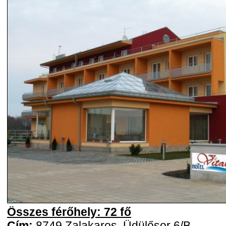
Összes férőhely: 72 fő
Cím:
8749 Zalakaros, Üdülősor 6/B