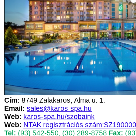
Cím:
8749 Zalakaros, Alma u. 1.
Email:
sales@karos-spa.hu
Web:
karos-spa.hu/szobaink
Web:
NTAK regisztrációs szám:SZ19000
Tel:
(93) 542-550
,
(30) 289-8758
Fax:
(93