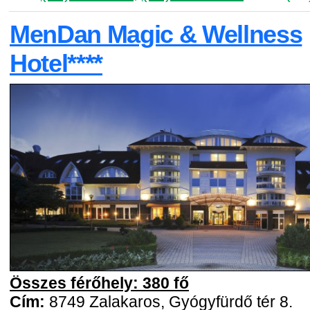
MenDan Magic & Wellness
Hotel****
Összes férőhely: 380 fő
Cím:
8749 Zalakaros, Gyógyfürdő tér 8.