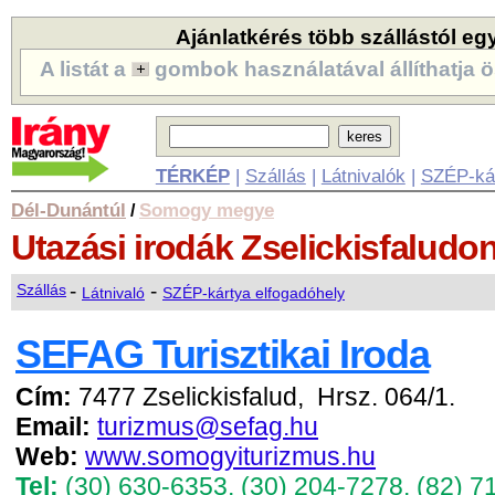
Ajánlatkérés több szállástól eg
A listát a
gombok használatával állíthatja ö
TÉRKÉP
|
Szállás
|
Látnivalók
|
SZÉP-ká
Dél-Dunántúl
Somogy megye
/
Utazási irodák
Zselickisfaludo
-
-
Szállás
Látnivaló
SZÉP-kártya elfogadóhely
SEFAG Turisztikai Iroda
Cím:
7477 Zselickisfalud, Hrsz. 064/1.
Email:
turizmus@sefag.hu
Web:
www.somogyiturizmus.hu
Tel:
(30) 630-6353
,
(30) 204-7278
,
(82) 7