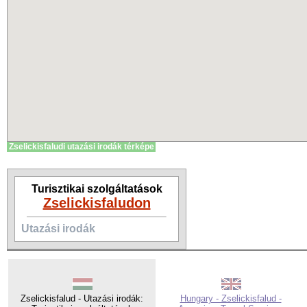
Zselickisfaludi utazási irodák térképe
Turisztikai szolgáltatások
Zselickisfaludon
Utazási irodák
Zselickisfalud - Utazási irodák:
Hungary - Zselickisfalud -