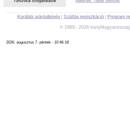
Turisztikai szolgáltatások
Agencies: Travel Services
Korábbi ajánlatkérés
|
Szállás regisztráció
|
Program re
© 1989 - 2026 IranyMagyarorszag
2026. augusztus 7. péntek - 10:46:18