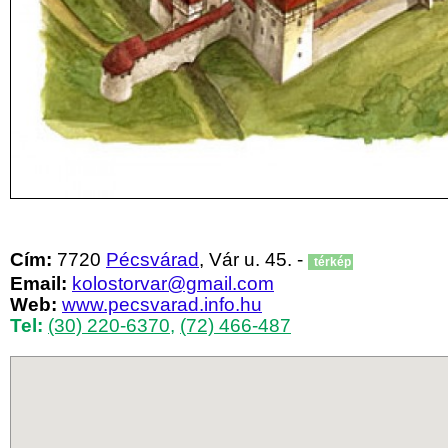
Cím:
7720
Pécsvárad
, Vár u. 45. -
térkép
Email:
kolostorvar@gmail.com
Web:
www.pecsvarad.info.hu
Tel:
(30) 220-6370
,
(72) 466-487