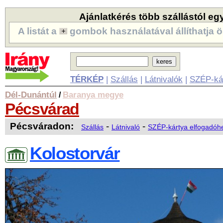
Ajánlatkérés több szállástól eg
A listát a
gombok használatával állíthatja ö
TÉRKÉP
|
Szállás
|
Látnivalók
|
SZÉP-ká
Dél-Dunántúl
Baranya megye
/
Pécsvárad
Pécsváradon:
-
-
Szállás
Látnivaló
SZÉP-kártya elfogadóh
Kolostorvár