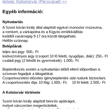
térkép: Kolostorvár (Pécsvárad) >>
Egyéb információ:
Nyitvatartás
A Szent István király által alapított egykori monostor múzeuma,
a romkert, a várkápolna és a Kígyós-emlékkiállítás
keddtől vasárnapig 9-17 óra között látogatható.
Hétfőn szünnap.
Belépőárak
teljes árú jegy: 500,- Ft
kedvezményes jegy (csoport 10 fő feletti, nyugdíjas, diák): 250,- Ft
családi jegy (2 felnőtt és gyermekeik): 1.000,- Ft
Bejelentkezés esetén a nyitvatartási időtől eltérő időpontban is
szívesen fogadjuk a látogatókat.
Csoportvezetést előzetes igénybejelentés után tudunk biztosítani.
A csoportvezetés díja: 10 főig: 1.500,- Ft; 10 fő felett: 2.500,- Ft
A Kolstorvár története
Szent István király alapított bencés apátságot,
melyet várszerűen megerősítettek,