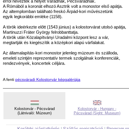
erről nevezték a helyet Váradnak, Pécsváradnak.
A Rómából a koronát elhozó Asztrik volt a monostor első apátja.
Az altemplomban található freskó Árpád-kori művészetünk
egyik legkorábbi emléke (1158).
A török ideérkezte előtt (1543 június) a kolostorvárat utolsó apátja,
Martinuzzi Fráter György felrobbanttatja.
A török után Közalapítványi Uradalmi központ lesz a vár,
megtartják és kiegészítik a középkori alapú várfalakat.
Az államalapítás-kori monostor jelenleg múzeum és szálloda,
emeleti szintjén reprezentatív termek szolgálnak konferenciák,
rendezvények, koncertek céljára.
A fenti
pécsváradi Kolostorvár képgalériája
Kolostorvár - Pécsvárad
Kolostorvár - Hungary -
(Látnivaló: Múzeum)
Pécsvárad (Sight: Museum)
Korábbi ajánlatkérés
|
Szállás regisztráció
|
Program re