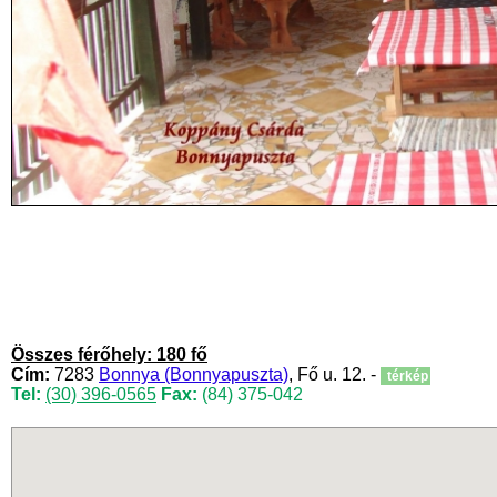
Összes férőhely: 180 fő
Cím:
7283
Bonnya (Bonnyapuszta)
, Fő u. 12. -
térkép
Tel:
(30) 396-0565
Fax:
(84) 375-042