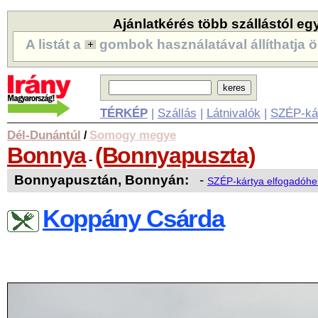
Ajánlatkérés több szállástól eg
A listát a
gombok használatával állíthatja ö
TÉRKÉP
|
Szállás
|
Látnivalók
|
SZÉP-ká
Dél-Dunántúl
Somogy megye
/
Bonnya
(Bonnyapuszta)
-
Bonnyapusztán, Bonnyán:
-
SZÉP-kártya elfogadóhe
Koppány Csárda