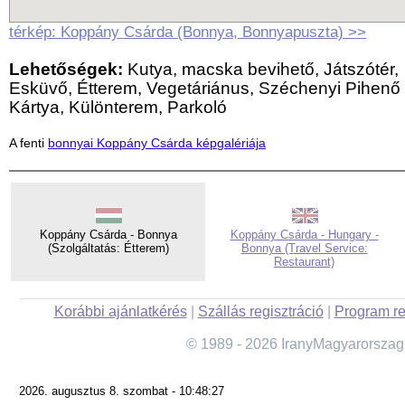
térkép: Koppány Csárda (Bonnya, Bonnyapuszta) >>
Lehetőségek:
Kutya, macska bevihető, Játszótér,
Esküvő, Étterem, Vegetáriánus, Széchenyi Pihenő
Kártya, Különterem, Parkoló
A fenti
bonnyai Koppány Csárda képgalériája
Koppány Csárda - Bonnya
Koppány Csárda - Hungary -
(Szolgáltatás: Étterem)
Bonnya (Travel Service:
Restaurant)
Korábbi ajánlatkérés
|
Szállás regisztráció
|
Program re
© 1989 - 2026 IranyMagyarorszag
2026. augusztus 8. szombat - 10:48:27