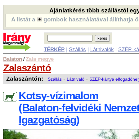
Ajánlatkérés több szállástól eg
A listát a
gombok használatával állíthatja ö
TÉRKÉP
|
Szállás
|
Látnivalók
|
SZÉP-ká
Balaton
Zala megye
/
Zalaszántó
Zalaszántón:
-
-
Szállás
Látnivaló
SZÉP-kártya elfogadóhel
Kotsy-vízimalom
(Balaton-felvidéki Nemzet
Igazgatóság)