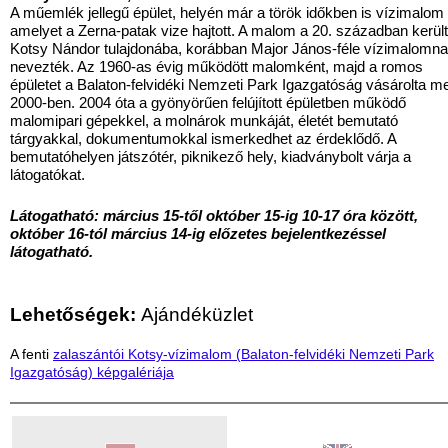
A műemlék jellegű épület, helyén már a török időkben is vízimalom á
amelyet a Zerna-patak vize hajtott. A malom a 20. században került
Kotsy Nándor tulajdonába, korábban Major János-féle vízimalomn
nevezték. Az 1960-as évig működött malomként, majd a romos
épületet a Balaton-felvidéki Nemzeti Park Igazgatóság vásárolta m
2000-ben. 2004 óta a gyönyörűen felújított épületben működő
malomipari gépekkel, a molnárok munkáját, életét bemutató
tárgyakkal, dokumentumokkal ismerkedhet az érdeklődő. A
bemutatóhelyen játszótér, piknikező hely, kiadványbolt várja a
látogatókat.
Látogatható: március 15-től október 15-ig 10-17 óra között,
október 16-tól március 14-ig előzetes bejelentkezéssel
látogatható.
Lehetőségek:
Ajándéküzlet
A fenti
zalaszántói Kotsy-vízimalom (Balaton-felvidéki Nemzeti Park
Igazgatóság) képgalériája