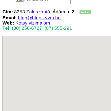
Cím:
8353
Zalaszántó
, Ádám u. 2. -
térkép
Email:
bfnp@bfnp.kvvm.hu
Web:
Kotsy vizimalom
Tel:
(30) 256-6727
,
(87) 555-291