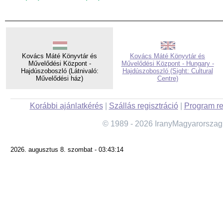
Kovács Máté Könyvtár és
Kovács Máté Könyvtár és
Művelődési Központ -
Művelődési Központ - Hungary -
Hajdúszoboszló (Látnivaló:
Hajdúszoboszló (Sight: Cultural
Művelődési ház)
Centre)
Korábbi ajánlatkérés
|
Szállás regisztráció
|
Program re
© 1989 - 2026 IranyMagyarorszag
2026. augusztus 8. szombat - 03:43:14