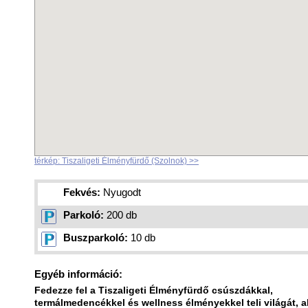
térkép: Tiszaligeti Élményfürdő (Szolnok) >>
Fekvés:
Nyugodt
Parkoló:
200 db
Buszparkoló:
10 db
Egyéb információ:
Fedezze fel a Tiszaligeti Élményfürdő csúszdákkal,
termálmedencékkel és wellness élményekkel teli világát, a