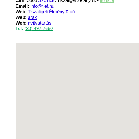
Cím:
5000
Szolnok
, Tiszaliget sétány 8. -
térkép
Email:
info@tlef.hu
Web:
Tiszaligeti Élményfürdő
Web:
árak
Web:
nyitvatartás
Tel:
(30) 497-7660