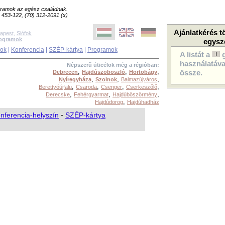
ogramok az egész családnak.
8) 453-122, (70) 312-2091 (x)
Ajánlatkérés t
apest
,
Siófok
rogramok
egysz
sok
|
Konferencia
|
SZÉP-kártya
|
Programok
A listát a
használatával
Népszerű úticélok még a régióban:
,
,
,
Debrecen
Hajdúszoboszló
Hortobágy
össze.
,
,
,
Nyíregyháza
Szolnok
Balmazújváros
,
,
,
,
Berettyóújfalu
Csaroda
Csenger
Cserkeszőlő
,
,
,
Derecske
Fehérgyarmat
Hajdúböszörmény
,
Hajdúdorog
Hajdúhadház
nferencia-helyszín
-
SZÉP-kártya