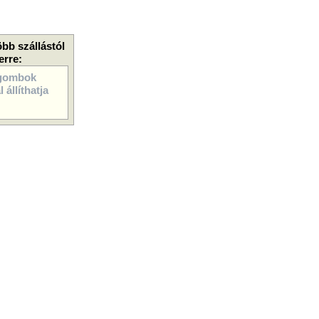
öbb szállástól
erre:
gombok
 állíthatja