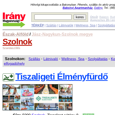
Hétvégi kikapcsolódás a Bakonyban. Pihenés, szállás és aktív pr
Bakonyi Apartmanház
,
Eplény
, Tel.: (8
Úticél
:
Balaton
,
Bud
Augusztus 20-i p
TÉRKÉP
|
Szállás
|
Látnivalók
|
Wellness, Spa
|
Szolgáltatá
Észak-Alföld
Jász-Nagykun-Szolnok megye
/
Szolnok
Szandaszőlős
Szolnokon:
Szállás
-
Látnivaló
-
Wellness, Spa
-
Szolgáltatás
-
Ko
elfogadóhely
Tiszaligeti Élményfürdő