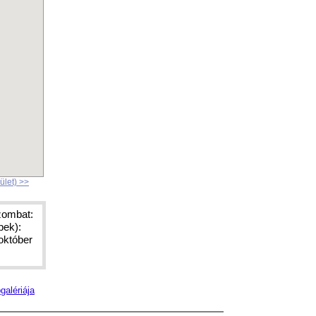
ület) >>
szombat:
pek):
október
galériája