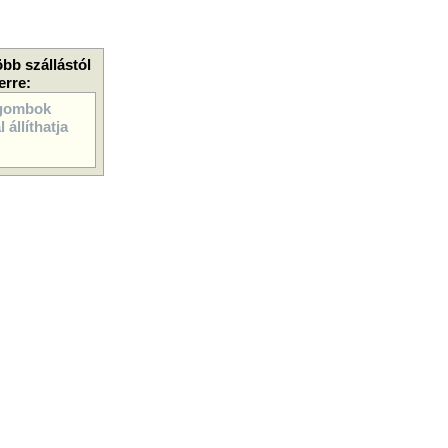
öbb szállástól
erre:
gombok
 állíthatja