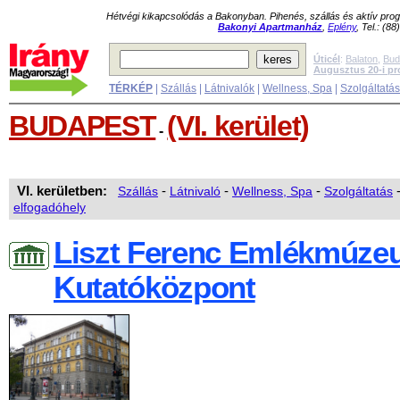
Hétvégi kikapcsolódás a Bakonyban. Pihenés, szállás és aktív pr
Bakonyi Apartmanház
,
Eplény
, Tel.: (8
Úticél
:
Balaton
,
Bud
Augusztus 20-i p
TÉRKÉP
|
Szállás
|
Látnivalók
|
Wellness, Spa
|
Szolgáltatá
BUDAPEST
(VI. kerület)
-
VI. kerületben:
Szállás
-
Látnivaló
-
Wellness, Spa
-
Szolgáltatás
elfogadóhely
Liszt Ferenc Emlékmúze
Kutatóközpont