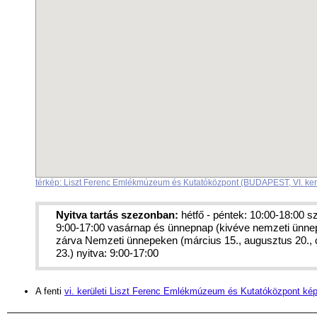
térkép: Liszt Ferenc Emlékmúzeum és Kutatóközpont (BUDAPEST, VI. ker
Nyitva tartás szezonban:
hétfő - péntek: 10:00-18:00 
9:00-17:00 vasárnap és ünnepnap (kivéve nemzeti ünne
zárva Nemzeti ünnepeken (március 15., augusztus 20., 
23.) nyitva: 9:00-17:00
A fenti
vi. kerületi Liszt Ferenc Emlékmúzeum és Kutatóközpont kép