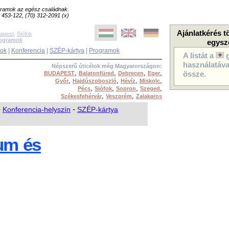
ogramok az egész családnak.
8) 453-122, (70) 312-2091 (x)
Ajánlatkérés t
apest
,
Siófok
rogramok
egysz
sok
|
Konferencia
|
SZÉP-kártya
|
Programok
A listát a
használatával
Népszerű úticélok még Magyarországon:
,
,
,
,
BUDAPEST
Balatonfüred
Debrecen
Eger
össze.
,
,
,
,
Győr
Hajdúszoboszló
Hévíz
Miskolc
,
,
,
,
Pécs
Siófok
Sopron
Szeged
,
,
Székesfehérvár
Veszprém
Zalakaros
-
Konferencia-helyszín
-
SZÉP-kártya
um és