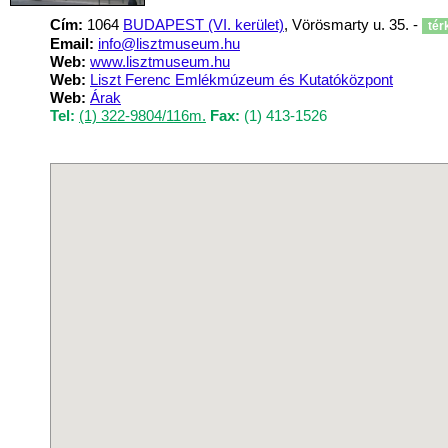
Cím:
1064
BUDAPEST (VI. kerület)
, Vörösmarty u. 35. -
tér
Email:
info@lisztmuseum.hu
Web:
www.lisztmuseum.hu
Web:
Liszt Ferenc Emlékmúzeum és Kutatóközpont
Web:
Árak
Tel:
(1) 322-9804/116m.
Fax:
(1) 413-1526