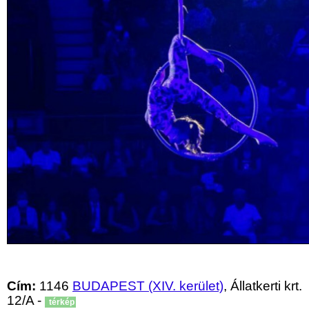
Cím:
1146
BUDAPEST (XIV. kerület)
, Állatkerti krt.
12/A -
térkép