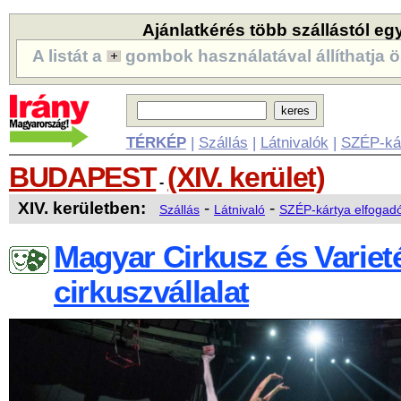
Ajánlatkérés több szállástól eg
A listát a
gombok használatával állíthatja ö
TÉRKÉP
|
Szállás
|
Látnivalók
|
SZÉP-ká
BUDAPEST
(XIV. kerület)
-
XIV. kerületben:
-
-
Szállás
Látnivaló
SZÉP-kártya elfogad
Magyar Cirkusz és Variet
cirkuszvállalat