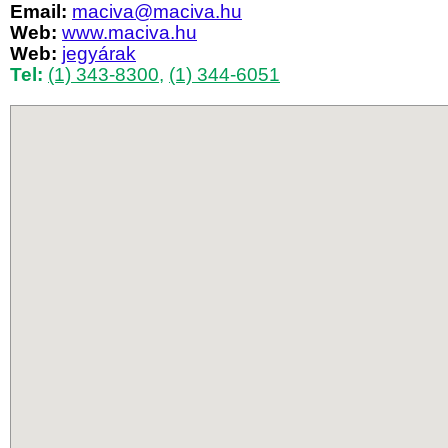
Email:
maciva@maciva.hu
Web:
www.maciva.hu
Web:
jegyárak
Tel:
(1) 343-8300
,
(1) 344-6051