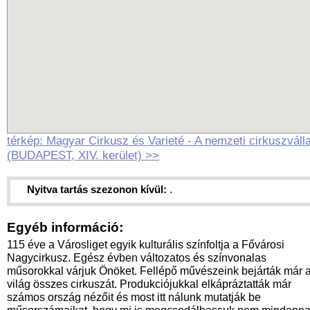
térkép: Magyar Cirkusz és Varieté - A nemzeti cirkuszválla
(BUDAPEST, XIV. kerület) >>
Nyitva tartás szezonon kívül:
.
Egyéb információ:
115 éve a Városliget egyik kulturális színfoltja a Fővárosi
Nagycirkusz. Egész évben változatos és színvonalas
műsorokkal várjuk Önöket. Fellépő művészeink bejárták már 
világ összes cirkuszát. Produkciójukkal elkápráztatták már
számos ország nézőit és most itt nálunk mutatják be