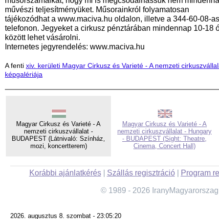
műsorszámaikat, hogy mi is megcsodálhassuk nem mindenna
művészi teljesítményüket. Műsorainkról folyamatosan
tájékozódhat a www.maciva.hu oldalon, illetve a 344-60-08-a
telefonon. Jegyeket a cirkusz pénztárában mindennap 10-18 
között lehet vásárolni.
Internetes jegyrendelés: www.maciva.hu
A fenti
xiv. kerületi Magyar Cirkusz és Varieté - A nemzeti cirkuszvállal
képgalériája
Magyar Cirkusz és Varieté - A
Magyar Cirkusz és Varieté - A
nemzeti cirkuszvállalat -
nemzeti cirkuszvállalat - Hungary
BUDAPEST (Látnivaló: Színház,
- BUDAPEST (Sight: Theatre,
mozi, koncertterem)
Cinema, Concert Hall)
Korábbi ajánlatkérés
|
Szállás regisztráció
|
Program re
© 1989 - 2026 IranyMagyarorszag
2026. augusztus 8. szombat - 23:05:20