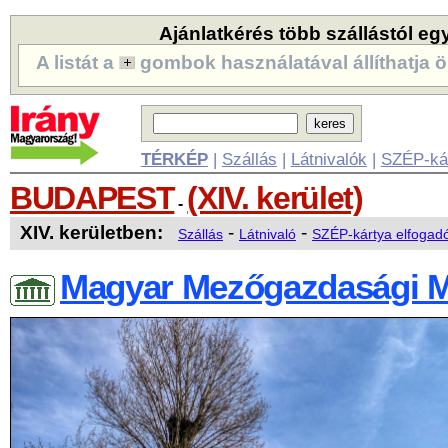
Ajánlatkérés több szállástól eg
A listát a
gombok használatával állíthatja ö
TÉRKÉP
|
Szállás
|
Látnivalók
|
SZÉP-ká
BUDAPEST
(XIV. kerület)
-
XIV. kerületben:
-
-
Szállás
Látnivaló
SZÉP-kártya elfogad
Magyar Mezőgazdasági 