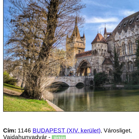
Cím:
1146
BUDAPEST (XIV. kerület)
, Városliget,
Vajdahunyadvár -
térkép