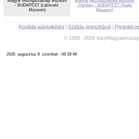
Magyar Mezőgazdasági Múzeum
Magyar Mezőgazdasági Múzeum
- BUDAPEST (Látnivaló:
- Hungary - BUDAPEST (Sight:
Múzeum)
Museum)
Korábbi ajánlatkérés
|
Szállás regisztráció
|
Program re
© 1989 - 2026 IranyMagyarorszag
2026. augusztus 8. szombat - 08:39:49