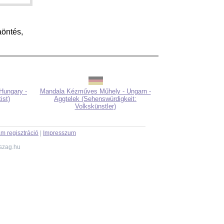
aöntés,
Hungary -
Mandala Kézműves Műhely - Ungarn -
ist)
Aggtelek (Sehenswürdigkeit:
Volkskünstler)
m regisztráció
|
Impresszum
szag.hu