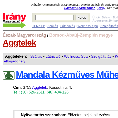
Hétvégi kikapcsolódás a Bakonyban. Pihenés, szállás és aktív pr
Bakonyi Apartmanház
,
Eplény
, Tel.: (8
Úticél
:
Balaton
,
Bud
Augusztus 20-i p
TÉRKÉP
|
Szállás
|
Látnivalók
|
Wellness, Spa
|
Szolgáltatá
Észak-Magyarország
Borsod-Abaúj-Zemplén megye
/
Aggtelek
Aggteleken:
Szállás
-
Látnivaló
-
Wellness, Spa
-
Szolgáltatás
-
K
elfogadóhely
Mandala Kézműves Műhe
Cím:
3759
Aggtelek
, Kossuth u. 4.
Tel:
(30) 526-2611
,
(48) 434-126
Nyitva tartás szezonban:
Előzetes bejelentkezéssel