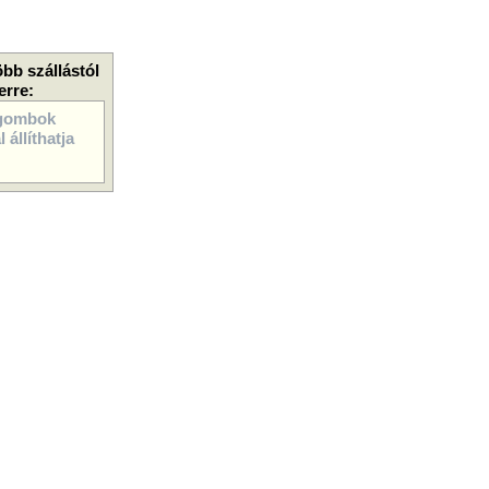
öbb szállástól
erre:
gombok
 állíthatja