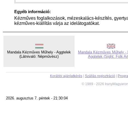
Egyéb információ:
Kézműves foglalkozások, mézeskalács-készítés, gyerty
kézműves-kiállítás várja az idelátogatókat.
Mandala Kézműves Műhely - Aggtelek
Mandala Kézműves Műhely - 
(Látnivaló: Népművész)
Aggtelek (Sight: Folk Art
Korábbi ajánlatkérés
|
Szállás regisztráció
|
Progra
© 1989 - 2026 IranyMagyaror
2026. augusztus 7. péntek - 21:30:04