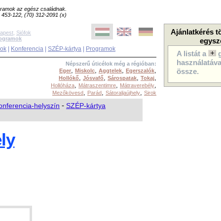
ogramok az egész családnak.
8) 453-122, (70) 312-2091 (x)
Ajánlatkérés t
apest
,
Siófok
rogramok
egysz
sok
|
Konferencia
|
SZÉP-kártya
|
Programok
A listát a
használatával
Népszerű úticélok még a régióban:
,
,
,
,
Eger
Miskolc
Aggtelek
Egerszalók
össze.
,
,
,
,
Hollókő
Jósvafő
Sárospatak
Tokaj
,
,
,
Hollóháza
Mátraszentimre
Mátraverebély
,
,
,
Mezőkövesd
Parád
Sátoraljaújhely
Sirok
onferencia-helyszín
-
SZÉP-kártya
ly