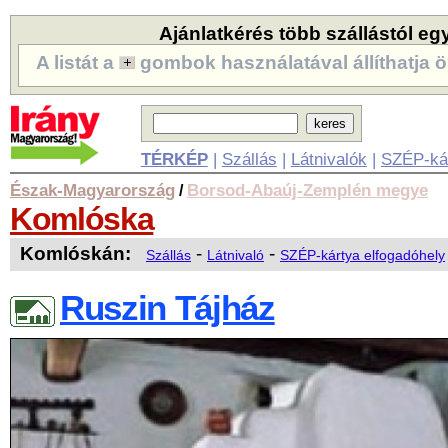
Ajánlatkérés több szállástól eg
A listát a
gombok használatával állíthatja ö
TÉRKÉP
|
Szállás
|
Látnivalók
|
SZÉP-ká
Észak-Magyarország
Borsod-Abaúj-Zemplén megye
/
Komlóska
Komlóskán:
-
-
Szállás
Látnivaló
SZÉP-kártya elfogadóhely
Ruszin Tájház