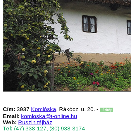
Cím:
3937
Komlóska
, Rákóczi u. 20. -
térkép
Email:
komloska@t-online.hu
Web:
Ruszin tájház
Tel:
(47) 338-127
,
(30) 938-3174