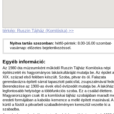
térkép: Ruszin Tájház (Komlóska) >>
Nyitva tartás szezonban:
hétfő-péntek: 8.00-16.00 szombat-
vasárnap: előzetes bejelentkezéssel.
Egyéb információ:
Az 1980 óta múzeumként működő Ruszin Tájház Komlóska népi
építészetét és hagyományos lakáskultáráját mutatja be. Az épület 
XIX. század első felében készült. Szoba, pitvar és ól. Falazata
gerendavázra épített sárral tapasztott paticsfal, zsup­szal­mával fede
Berendezése az 1900-as évek első évtizedét mutatja be. A lakóház
legfontosabb helyisége a többfunkciós szoba. Ez a család élettere.
Magyarországon csak itt a komlóskai tájház szobájában maradt m
eredeti formájában a kabolás kemence a mellé épített masinával. A
kürtő a füstöt a pitvarbeli szabadkéményen keresztül vezette ki a
szabadba.