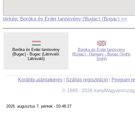
térkép: Boróka és Erdei tanösvény (Bugac) (Bugac) >>
Boróka és Erdei tanösvény
Boróka és Erdei tanösvény
(Bugac) - Bugac (Látnivaló:
(Bugac) - Hungary - Bugac (Sight:
Látnivaló)
Sight)
Korábbi ajánlatkérés
|
Szállás regisztráció
|
Program re
© 1989 - 2026 IranyMagyarorszag
2026. augusztus 7. péntek - 03:48:27