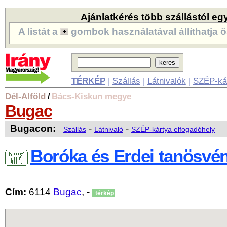
Ajánlatkérés több szállástól eg
A listát a
gombok használatával állíthatja ö
TÉRKÉP
|
Szállás
|
Látnivalók
|
SZÉP-ká
Dél-Alföld
Bács-Kiskun megye
/
Bugac
Bugacon:
-
-
Szállás
Látnivaló
SZÉP-kártya elfogadóhely
Boróka és Erdei tanösvé
Cím:
6114
Bugac
, -
térkép