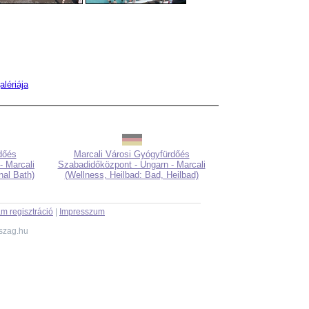
lériája
dőés
Marcali Városi Gyógyfürdőés
- Marcali
Szabadidőközpont - Ungarn - Marcali
nal Bath)
(Wellness, Heilbad: Bad, Heilbad)
m regisztráció
|
Impresszum
szag.hu