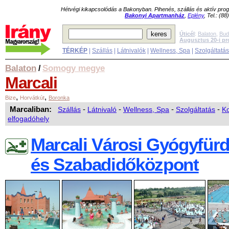
Hétvégi kikapcsolódás a Bakonyban. Pihenés, szállás és aktív pr
Bakonyi Apartmanház
,
Eplény
, Tel.: (8
Úticél
:
Balaton
,
Bud
Augusztus 20-i p
TÉRKÉP
|
Szállás
|
Látnivalók
|
Wellness, Spa
|
Szolgáltatá
Balaton
Somogy megye
/
Marcali
,
,
Bize
Horvátkút
Boronka
Marcaliban:
Szállás
-
Látnivaló
-
Wellness, Spa
-
Szolgáltatás
-
Ko
elfogadóhely
Marcali Városi Gyógyfür
és Szabadidőközpont