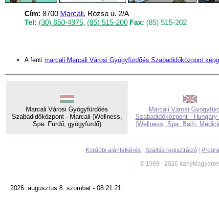
Cím:
8700
Marcali
, Rózsa u. 2/A
Tel:
(30) 650-4975
,
(85) 515-200
Fax:
(85) 515-202
A fenti
marcali Marcali Városi Gyógyfürdőés Szabadidőközpont képga
Marcali Városi Gyógyfürdőés
Marcali Városi Gyógyfür
Szabadidőközpont - Marcali (Wellness,
Szabadidőközpont - Hungary 
Spa: Fürdő, gyógyfürdő)
(Wellness, Spa: Bath, Medici
Korábbi ajánlatkérés
|
Szállás regisztráció
|
Progra
© 1989 - 2026 IranyMagyaror
2026. augusztus 8. szombat - 08:21:21