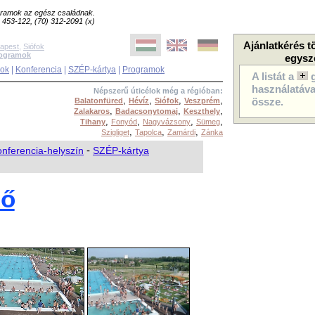
ogramok az egész családnak.
8) 453-122, (70) 312-2091 (x)
Ajánlatkérés t
apest
,
Siófok
rogramok
egysz
sok
|
Konferencia
|
SZÉP-kártya
|
Programok
A listát a
használatával
Népszerű úticélok még a régióban:
,
,
,
,
Balatonfüred
Hévíz
Siófok
Veszprém
össze.
,
,
,
Zalakaros
Badacsonytomaj
Keszthely
,
,
,
,
Tihany
Fonyód
Nagyvázsony
Sümeg
,
,
,
Szigliget
Tapolca
Zamárdi
Zánka
nferencia-helyszín
-
SZÉP-kártya
dő