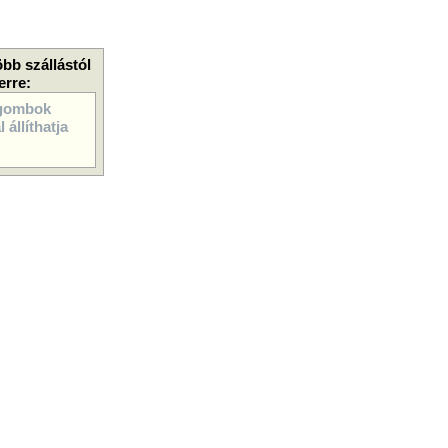
öbb szállástól
erre:
gombok
 állíthatja