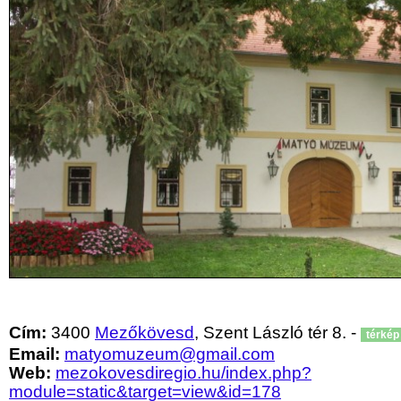
Cím:
3400
Mezőkövesd
, Szent László tér 8. -
térkép
Email:
matyomuzeum@gmail.com
Web:
mezokovesdiregio.hu/index.php?
module=static&target=view&id=178