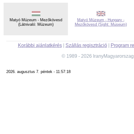
Matyó Múzeum - Mezőkövesd
Matyó Múzeum - Hungary -
(Látnivaló: Múzeum)
Mezőkövesd (Sight: Museum)
Korábbi ajánlatkérés
|
Szállás regisztráció
|
Program re
© 1989 - 2026 IranyMagyarorszag
2026. augusztus 7. péntek - 11:57:18