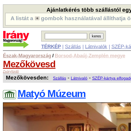
Ajánlatkérés több szállástól eg
A listát a
gombok használatával állíthatja ö
TÉRKÉP
|
Szállás
|
Látnivalók
|
SZÉP-ká
Észak-Magyarország
Borsod-Abaúj-Zemplén megye
/
Mezőkövesd
Zsóryfürdő
Mezőkövesden:
-
-
Szállás
Látnivaló
SZÉP-kártya elfogad
Matyó Múzeum