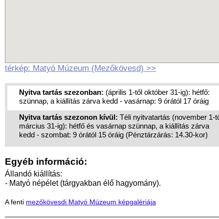
térkép: Matyó Múzeum (Mezőkövesd) >>
Nyitva tartás szezonban:
(április 1-től október 31-ig): hétfő:
szünnap, a kiállítás zárva kedd - vasárnap: 9 órától 17 óráig
Nyitva tartás szezonon kívül:
Téli nyitvatartás (november 1-t
március 31-ig): hétfő és vasárnap szünnap, a kiállítás zárva
kedd - szombat: 9 órától 15 óráig (Pénztárzárás: 14.30-kor)
Egyéb információ:
Állandó kiállítás:
- Matyó népélet (tárgyakban élő hagyomány).
A fenti
mezőkövesdi Matyó Múzeum képgalériája