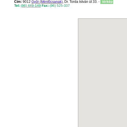
Cím:
9012
Győr (Ménfőcsanak)
, Dr. Torda István út 33. -
térkép
Tel:
(96) 449-149
Fax:
(96) 525-337