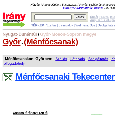
Hétvégi kikapcsolódás a Bakonyban. Pihenés, szállás és aktív pr
Bakonyi Apartmanház
,
Eplény
, Tel.: (8
Úticél
:
Balaton
,
Bud
Augusztus 20-i p
TÉRKÉP
|
Szállás
|
Látnivalók
|
Wellness, Spa
|
Szolgáltatá
Nyugat-Dunántúl
Győr-Moson-Sopron megye
/
Győr
(Ménfőcsanak)
-
Ménfőcsanakon, Győrben:
Szállás
-
Látnivaló
-
Szolgáltatás
-
Ko
elfogadóhely
Ménfőcsanaki Tekecenter
Összes férőhely: 120 fő