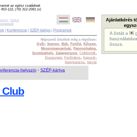
ogramok az egész családnak.
8) 453-122, (70) 312-2091 (x)
Ajánlatkérés t
apest
,
Siófok
rogramok
egysz
sok
|
Konferencia
|
SZÉP-kártya
|
Programok
A listát a
használatával
Népszerű úticélok még a régióban:
,
,
,
,
,
Győr
Sopron
Bük
Fertőd
Kőszeg
össze.
,
,
Mosonmagyaróvár
Pannonhalma
,
,
,
Szombathely
Zalaegerszeg
Celldömölk
,
,
,
Dunasziget
Fertőrákos
Kapuvár
,
Nagykanizsa
Sárvár
nferencia-helyszín
-
SZÉP-kártya
 Club