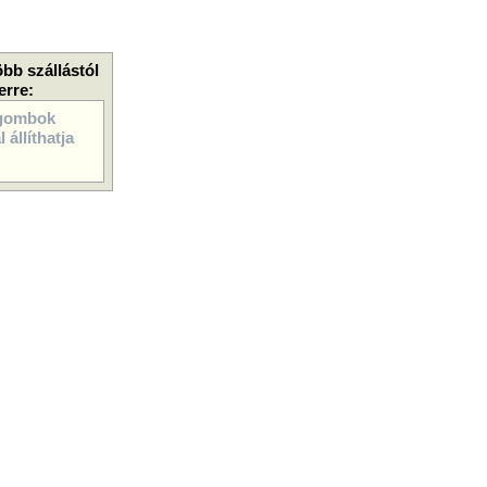
öbb szállástól
erre:
gombok
 állíthatja