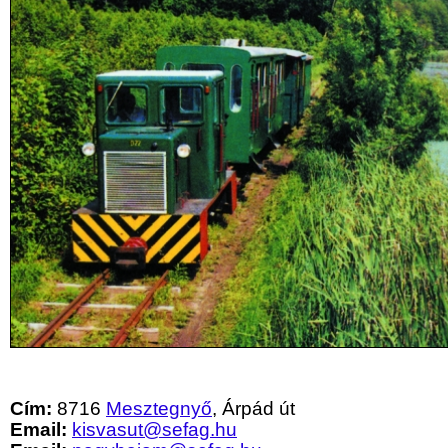
Cím:
8716
Mesztegnyő
, Árpád út
Email:
kisvasut@sefag.hu