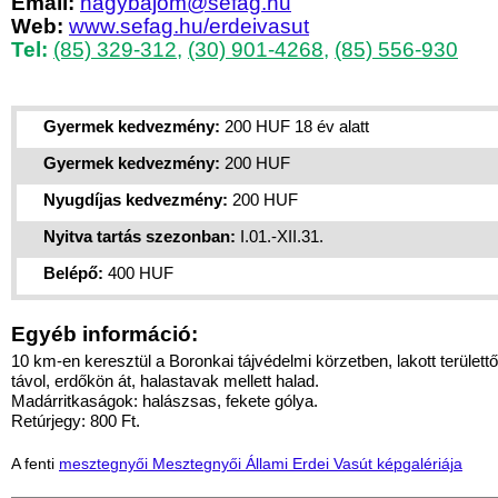
Email:
nagybajom@sefag.hu
Web:
www.sefag.hu/erdeivasut
Tel:
(85) 329-312
,
(30) 901-4268
,
(85) 556-930
Gyermek kedvezmény:
200 HUF 18 év alatt
Gyermek kedvezmény:
200 HUF
Nyugdíjas kedvezmény:
200 HUF
Nyitva tartás szezonban:
I.01.-XII.31.
Belépő:
400 HUF
Egyéb információ:
10 km-en keresztül a Boronkai tájvédelmi körzetben, lakott területtő
távol, erdőkön át, halastavak mellett halad.
Madárritkaságok: halászsas, fekete gólya.
Retúrjegy: 800 Ft.
A fenti
mesztegnyői Mesztegnyői Állami Erdei Vasút képgalériája