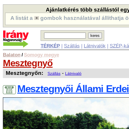
Ajánlatkérés több szállástól eg
A listát a
gombok használatával állíthatja ö
TÉRKÉP
|
Szállás
|
Látnivalók
|
SZÉP-ká
Balaton
Somogy megye
/
Mesztegnyő
Mesztegnyőn:
-
Szállás
Látnivaló
Mesztegnyői Állami Erdei