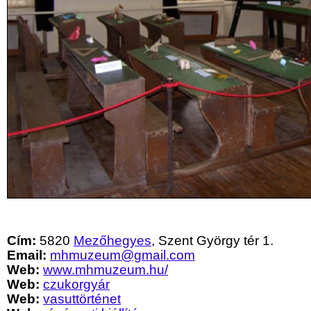
Cím:
5820
Mezőhegyes
, Szent György tér 1.
Email:
mhmuzeum@gmail.com
Web:
www.mhmuzeum.hu/
Web:
czukorgyár
Web:
vasuttörténet