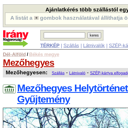
Ajánlatkérés több szállástól eg
A listát a
gombok használatával állíthatja ö
TÉRKÉP
|
Szállás
|
Látnivalók
|
SZÉP-ká
Dél-Alföld
Békés megye
/
Mezőhegyes
Mezőhegyesen:
-
-
Szállás
Látnivaló
SZÉP-kártya elfogad
Mezőhegyes Helytörténet
Gyűjtemény