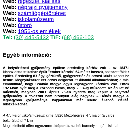
Web:
régészeti kiállítás
Web:
néprajzi gyűjtemény
Web:
számítógéptörténet
Web:
iskolamúzeum
Web:
úttörő
Web:
1956-os emlékek
Tel:
(30) 445-5432
T/F:
(68) 466-103
Egyéb információ:
A
helytörténeti gyűjtemény épülete eredetileg kórház volt – az 1847-
klasszicista stílusban épült "ember kóroda" 64 méter hosszú, boltozott földsz
épület. Eredetileg 83 ágy, gőzfürdő, gyógyszertár és orvosi lakás kapott he
benne. Megnyitásakor két orvos dolgozott itt állandó alkalmazásban; e miat
elmondható, hogy Csanád megye egyik legnagyobb kórháza volt. Emel
1923-ban nyílt meg a központi iskola, mely 2004-ig működött. Az épület vé
műemlék, melyben 2003. április 25-én nyitotta meg kapuit a helytörté
gyűjtemény. A földszint nem bizonyult elég nagynak – Békés megye e
legnagyobb gyűjteménye napjainkban már kilenc állandó kiállítá
büszkélkedhet.
A 47. majori iskolamúzeum
címe: 5820 Mezőhegyes, 47. major (a város
belterületétől 7 km)
Megtekinthető
előre egyeztetett időpontban
a hét bármely napján, iskolai