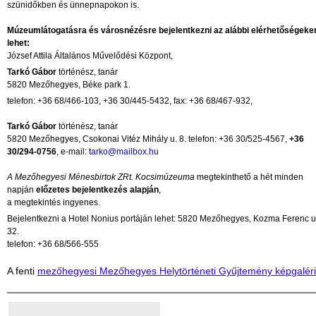
szünidőkben és ünnepnapokon is.
Múzeumlátogatásra és városnézésre bejelentkezni az alábbi elérhetőségeke
lehet:
József Attila Általános Művelődési Központ,
Tarkó Gábor
történész, tanár
5820 Mezőhegyes, Béke park 1.
telefon: +36 68/466-103, +36 30/445-5432, fax: +36 68/467-932,
Tarkó Gábor
történész, tanár
5820 Mezőhegyes, Csokonai Vitéz Mihály u. 8. telefon: +36 30/525-4567,
+36
30/294-0756
, e-mail:
tarko@mailbox.hu
A Mezőhegyesi Ménesbirtok ZRt. Kocsimúzeuma
megtekinthető a hét minden
napján
előzetes bejelentkezés alapján
,
a megtekintés ingyenes.
Bejelentkezni a Hotel Nonius portáján lehet: 5820 Mezőhegyes, Kozma Ferenc u
32.
telefon: +36 68/566-555
A fenti
mezőhegyesi Mezőhegyes Helytörténeti Gyűjtemény képgaléri