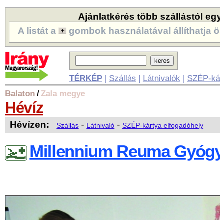
Ajánlatkérés több szállástól eg
A listát a
gombok használatával állíthatja ö
TÉRKÉP
|
Szállás
|
Látnivalók
|
SZÉP-ká
Balaton
Zala megye
/
Hévíz
Hévízen:
-
-
Szállás
Látnivaló
SZÉP-kártya elfogadóhely
Millennium Reuma Gyóg