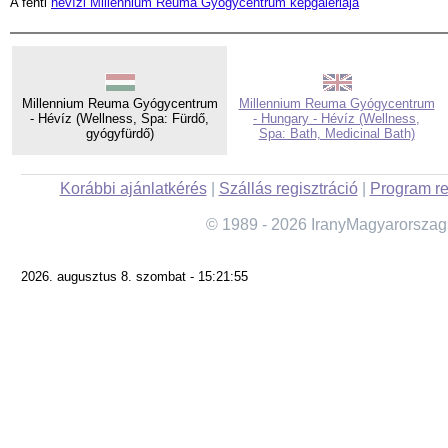
A fenti
hévízi Millennium Reuma Gyógycentrum képgalériája
Millennium Reuma Gyógycentrum
Millennium Reuma Gyógycentrum
- Hévíz (Wellness, Spa: Fürdő,
- Hungary - Hévíz (Wellness,
gyógyfürdő)
Spa: Bath, Medicinal Bath)
Korábbi ajánlatkérés
|
Szállás regisztráció
|
Program re
© 1989 - 2026 IranyMagyarorszag
2026. augusztus 8. szombat - 15:21:55