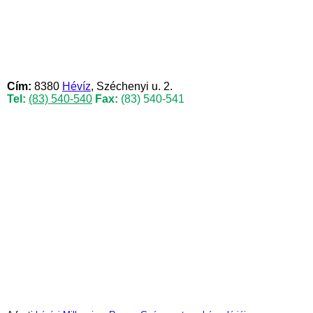
Cím:
8380
Hévíz
, Széchenyi u. 2.
Tel:
(83) 540-540
Fax:
(83) 540-541