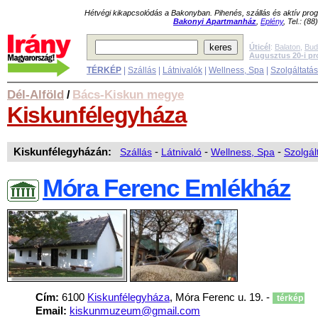
Hétvégi kikapcsolódás a Bakonyban. Pihenés, szállás és aktív pr
Bakonyi Apartmanház
,
Eplény
, Tel.: (8
Úticél
:
Balaton
,
Bud
Augusztus 20-i p
TÉRKÉP
|
Szállás
|
Látnivalók
|
Wellness, Spa
|
Szolgáltatá
Dél-Alföld
Bács-Kiskun megye
/
Kiskunfélegyháza
Kiskunfélegyházán:
Szállás
-
Látnivaló
-
Wellness, Spa
-
Szolgál
Móra Ferenc Emlékház
Cím:
6100
Kiskunfélegyháza
, Móra Ferenc u. 19. -
térkép
Email:
kiskunmuzeum@gmail.com