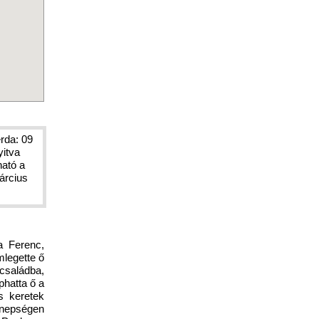
erda: 09
yitva
ható a
árcius
a Ferenc,
mlegette ő
családba,
phatta ő a
s keretek
ünnepségen