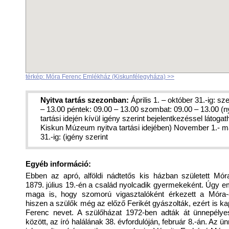
térkép: Móra Ferenc Emlékház (Kiskunfélegyháza) >>
Nyitva tartás szezonban:
Április 1. – október 31.-ig: sz
– 13.00 péntek: 09.00 – 13.00 szombat: 09.00 – 13.00 (n
tartási idején kívül igény szerint bejelentkezéssel látogat
Kiskun Múzeum nyitva tartási idejében) November 1.- m
31.-ig: (igény szerint
Egyéb információ:
Ebben az apró, alföldi nádtetős kis házban született Mór
1879. július 19.-én a család nyolcadik gyermekeként. Úgy e
maga is, hogy szomorú vigasztalóként érkezett a Móra-
hiszen a szülők még az előző Ferikét gyászolták, ezért is ka
Ferenc nevet. A szülőházat 1972-ben adták át ünnepélye
között, az író halálának 38. évfordulóján, február 8.-án. Az 