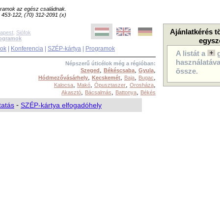
ogramok az egész családnak.
8) 453-122, (70) 312-2091 (x)
Ajánlatkérés t
apest
,
Siófok
rogramok
egysz
sok
|
Konferencia
|
SZÉP-kártya
|
Programok
A listát a
használatával
Népszerű úticélok még a régióban:
,
,
,
Szeged
Békéscsaba
Gyula
össze.
,
,
,
,
Hódmezővásárhely
Kecskemét
Baja
Bugac
,
,
,
,
Kalocsa
Makó
Ópusztaszer
Orosháza
,
,
,
Akasztó
Bácsalmás
Battonya
Békés
tatás
-
SZÉP-kártya elfogadóhely