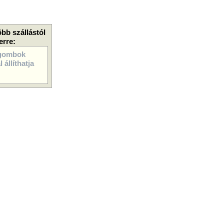
öbb szállástól
erre:
gombok
 állíthatja